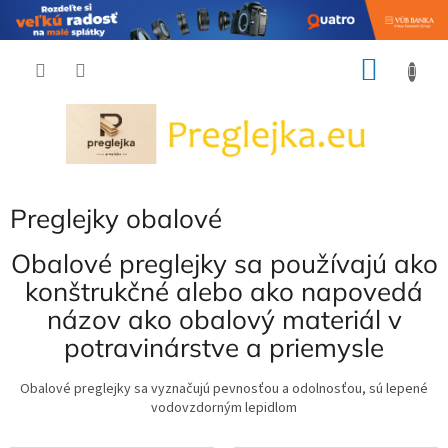
Prejsť
NÁKU
na
obsah
KOŠÍK
Preglejky obalové
Obalové preglejky sa používajú ako
konštrukčné alebo ako napovedá
názov ako obalový materiál v
potravinárstve a priemysle
Obalové preglejky sa vyznačujú pevnosťou a odolnosťou, sú lepené
vodovzdorným lepidlom