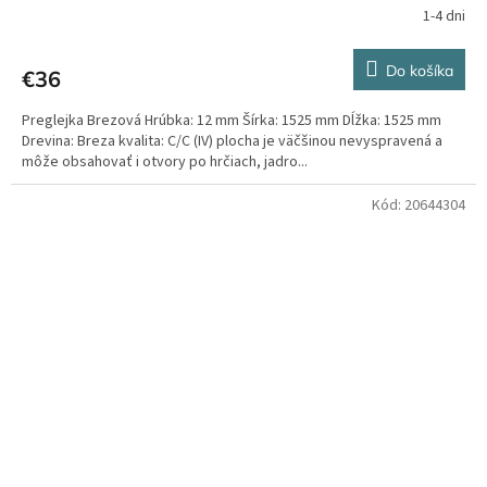
1-4 dni
Do košíka
€36
Preglejka Brezová Hrúbka: 12 mm Šírka: 1525 mm Dĺžka: 1525 mm
Drevina: Breza kvalita: C/C (IV) plocha je väčšinou nevyspravená a
môže obsahovať i otvory po hrčiach, jadro...
Kód:
20644304