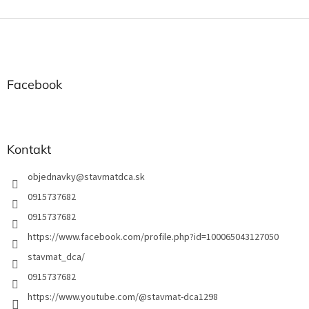
ý
Z
p
i
á
s
p
u
ä
t
Facebook
i
e
Kontakt
objednavky
@
stavmatdca.sk
0915737682
0915737682
https://www.facebook.com/profile.php?id=100065043127050
stavmat_dca/
0915737682
https://www.youtube.com/@stavmat-dca1298