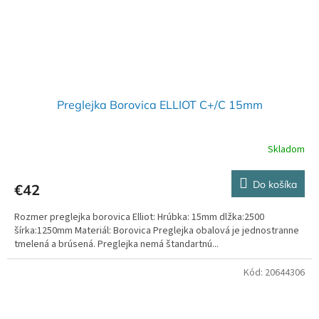
Preglejka Borovica ELLIOT C+/C 15mm
Skladom
Do košíka
€42
Rozmer preglejka borovica Elliot: Hrúbka: 15mm dlžka:2500
šírka:1250mm Materiál: Borovica Preglejka obalová je jednostranne
tmelená a brúsená. Preglejka nemá štandartnú...
Kód:
20644306