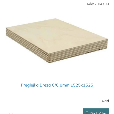
Kód:
20649033
Preglejka Breza C/C 8mm 1525x1525
1-4 dni
Do košíka