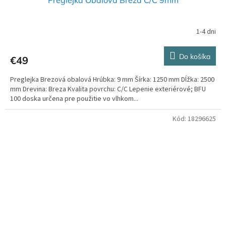
Preglejka Obalová Breza C/C 9mm
1-4 dni
Do košíka
€49
Preglejka Brezová obalová Hrúbka: 9 mm Šírka: 1250 mm Dĺžka: 2500
mm Drevina: Breza Kvalita povrchu: C/C Lepenie exteriérové; BFU
100 doska určena pre použitie vo vlhkom...
Kód:
18296625