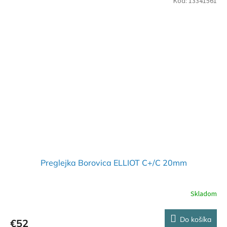
Kód:
13341561
Preglejka Borovica ELLIOT C+/C 20mm
Skladom
Do košíka
€52