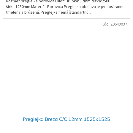
Rozmer preglejka borovica Elliot: Hrúbka: 12mm dlžka:2500
šírka:1250mm Materiál: Borovica Preglejka obalová je jednostranne
tmelená a brúsená. Preglejka nemá štandartnú...
Kód:
20649037
Preglejka Breza C/C 12mm 1525x1525