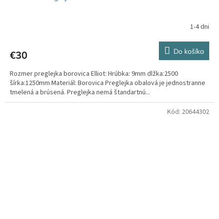
1-4 dni
Do košíka
€30
Rozmer preglejka borovica Elliot: Hrúbka: 9mm dlžka:2500
šírka:1250mm Materiál: Borovica Preglejka obalová je jednostranne
tmelená a brúsená. Preglejka nemá štandartnú...
Kód:
20644302