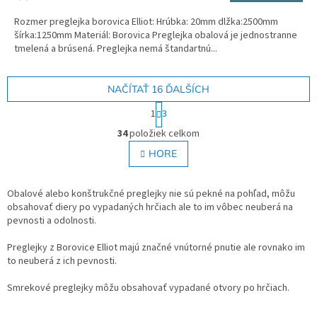
Rozmer preglejka borovica Elliot: Hrúbka: 20mm dlžka:2500mm
šírka:1250mm Materiál: Borovica Preglejka obalová je jednostranne
tmelená a brúsená. Preglejka nemá štandartnú...
NAČÍTAŤ 16 ĎALŠÍCH
S
1
3
t
O
r
34
položiek celkom
v
á
l
HORE
n
á
k
o
d
v
a
Obalové alebo konštrukčné preglejky nie sú pekné na pohľad, môžu
a
c
obsahovať diery po vypadaných hrčiach ale to im vôbec neuberá na
n
i
pevnosti a odolnosti.
i
e
e
p
Preglejky z Borovice Elliot majú značné vnútorné pnutie ale rovnako im
r
to neuberá z ich pevnosti.
v
k
Smrekové preglejky môžu obsahovať vypadané otvory po hrčiach.
y
v