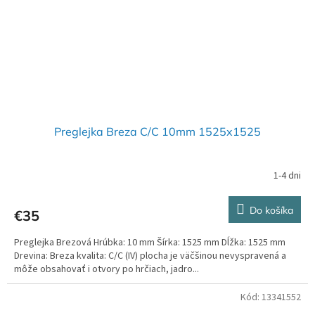
Preglejka Breza C/C 10mm 1525x1525
1-4 dni
Do košíka
€35
Preglejka Brezová Hrúbka: 10 mm Šírka: 1525 mm Dĺžka: 1525 mm
Drevina: Breza kvalita: C/C (IV) plocha je väčšinou nevyspravená a
môže obsahovať i otvory po hrčiach, jadro...
Kód:
13341552