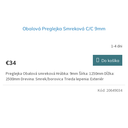
Obalová Preglejka Smreková C/C 9mm
1-4 dni
Do košíka
€34
Preglejka Obalová smreková Hrúbka: 9mm Šírka: 1250mm Dĺžka:
2500mm Drevina: Smrek/borovica Trieda lepenia: Exteriér
Kód:
20649034