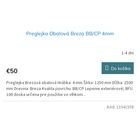
Preglejka Obalová Breza BB/CP 4mm
1-4 dni
Do košíka
€50
Preglejka Brezová obalová Hrúbka: 4 mm Šírka: 1250 mm Dĺžka: 2500
mm Drevina: Breza Kvalita povrchu: BB/CP Lepenie exteriérové; BFU
100 doska určena pre použitie vo vlhkom...
Kód:
13341558