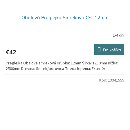
Obalová Preglejka Smreková C/C 12mm
1-4 dni
Priemerné
hodnotenie
produktu
Do košíka
€42
je
4,0
Preglejka Obalová smreková Hrúbka: 12mm Šírka: 1250mm Dĺžka:
z
2500mm Drevina: Smrek/borovica Trieda lepenia: Exteriér
5
hviezdičiek.
Kód:
13341555