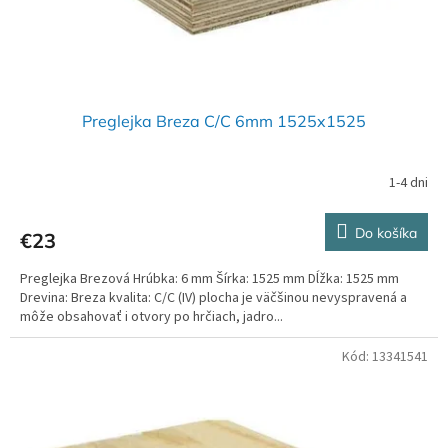
k
t
o
v
Preglejka Breza C/C 6mm 1525x1525
1-4 dni
Do košíka
€23
Preglejka Brezová Hrúbka: 6 mm Šírka: 1525 mm Dĺžka: 1525 mm
Drevina: Breza kvalita: C/C (IV) plocha je väčšinou nevyspravená a
môže obsahovať i otvory po hrčiach, jadro...
Kód:
13341541