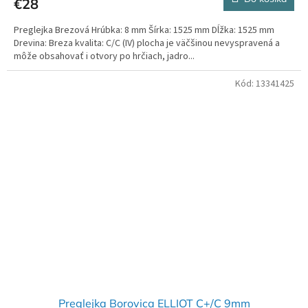
€28
Preglejka Brezová Hrúbka: 8 mm Šírka: 1525 mm Dĺžka: 1525 mm
Drevina: Breza kvalita: C/C (IV) plocha je väčšinou nevyspravená a
môže obsahovať i otvory po hrčiach, jadro...
Kód:
13341425
Preglejka Borovica ELLIOT C+/C 9mm