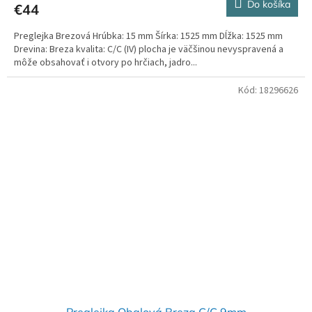
Do košíka
€44
Preglejka Brezová Hrúbka: 15 mm Šírka: 1525 mm Dĺžka: 1525 mm
Drevina: Breza kvalita: C/C (IV) plocha je väčšinou nevyspravená a
môže obsahovať i otvory po hrčiach, jadro...
Kód:
18296626