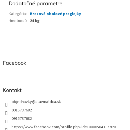
Dodatočné parametre
Kategória
:
Brezové obalové preglejky
Hmotnosť
:
24 kg
Z
á
p
ä
t
Facebook
i
e
Kontakt
objednavky
@
stavmatdca.sk
0915737682
0915737682
https://www.facebook.com/profile.php?id=100065043127050