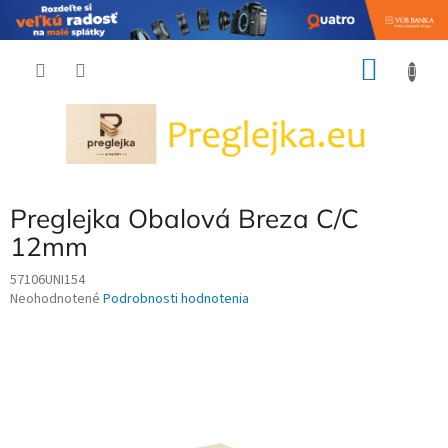
Prejsť
NÁKU
na
obsah
KOŠÍK
Preglejka Obalová Breza C/C
12mm
57106UNI154
Priemerné
Neohodnotené
Podrobnosti hodnotenia
hodnotenie
produktu
je
0,0
z
5
hviezdičiek.