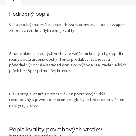
Podrobný popis
Veľkoplošný materiál na báze dreva tvorený zväzkom navzájom
zlepených vrstiev dýh rôznej kvality.
Smer vlákien susedných vrstiev je väčšinou kolmý a typ lepidla
rôzny podľa určenia dosky. Tento produkt si zachováva
pôvodné výhodné vlastnosti dreva pri výhode realizácie veľkých
plôch bez špár pri menšej hrúbke.
Dĺžku preglejky určuje smer vlákien povrchových dýh,
rovnobežný s prvým rozmerom preglejky je teda i smer vlákien
na krycej vrstve.
Popis kvality povrchových vrstiev
brezovej preglejky: