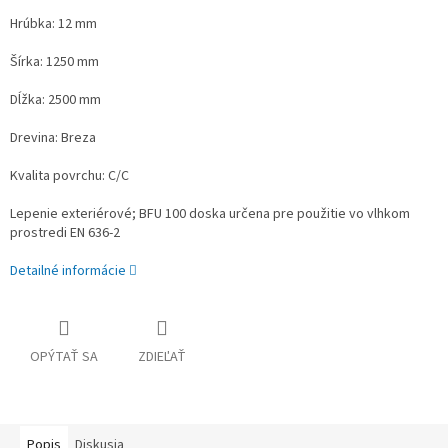
Hrúbka: 12 mm
Šírka: 1250 mm
Dĺžka: 2500 mm
Drevina: Breza
Kvalita povrchu: C/C
Lepenie exteriérové; BFU 100 doska určena pre použitie vo vlhkom
prostredi EN 636-2
Detailné informácie
OPÝTAŤ SA
ZDIEĽAŤ
Popis
Diskusia