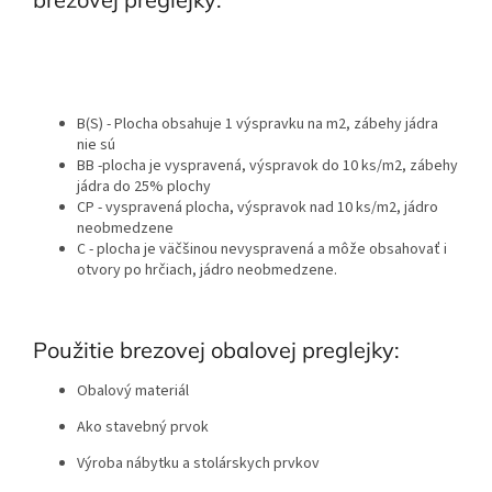
B(S) - Plocha obsahuje 1 výspravku na m2, zábehy jádra
nie sú
BB -plocha je vyspravená, výspravok do 10 ks/m2, zábehy
jádra do 25% plochy
CP - vyspravená plocha, výspravok nad 10 ks/m2, jádro
neobmedzene
C - plocha je väčšinou nevyspravená a môže obsahovať i
otvory po hrčiach, jádro neobmedzene.
Použitie brezovej obalovej preglejky:
Obalový materiál
Ako stavebný prvok
Výroba nábytku a stolárskych prvkov