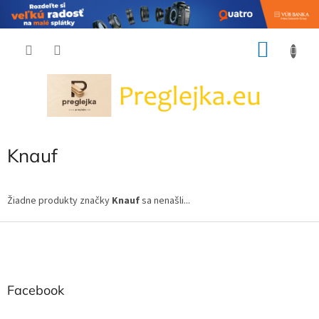
Prejsť
NÁKU
na
obsah
KOŠÍK
Knauf
Žiadne produkty značky
Knauf
sa nenašli...
Z
á
p
ä
t
Facebook
i