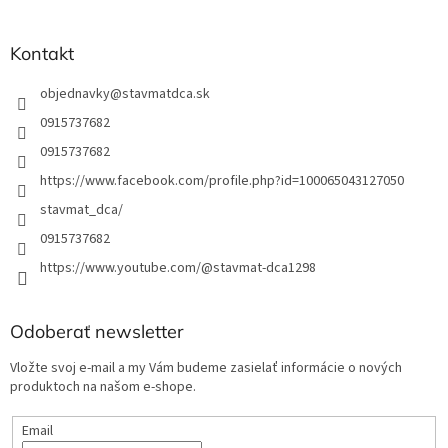
e
Kontakt
objednavky
@
stavmatdca.sk
0915737682
0915737682
https://www.facebook.com/profile.php?id=100065043127050
stavmat_dca/
0915737682
https://www.youtube.com/@stavmat-dca1298
Odoberať newsletter
Vložte svoj e-mail a my Vám budeme zasielať informácie o nových
produktoch na našom e-shope.
Email