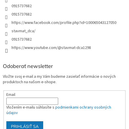
0915737682
0915737682
https://www.facebook.com/profile.php?id=100065043127050
stavmat_dca/
0915737682
https://www.youtube.com/@stavmat-dca1298
Odoberať newsletter
Vložte svoj e-mail a my Vám budeme zasielať informácie o nových
produktoch na našom e-shope.
Email
Vložením e-mailu súhlasíte s
podmienkami ochrany osobných
údajov
PRIHLÁSIŤ SA