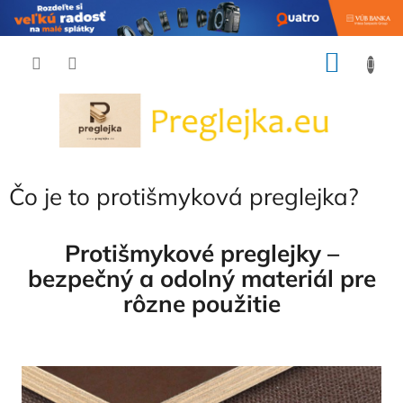
Prejsť
NÁKU
na
obsah
KOŠÍK
Čo je to protišmyková preglejka?
Protišmykové preglejky –
bezpečný a odolný materiál pre
rôzne použitie