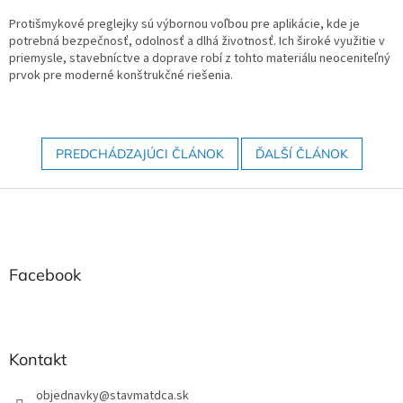
Protišmykové preglejky sú výbornou voľbou pre aplikácie, kde je
potrebná bezpečnosť, odolnosť a dlhá životnosť. Ich široké využitie v
priemysle, stavebníctve a doprave robí z tohto materiálu neoceniteľný
prvok pre moderné konštrukčné riešenia.
PREDCHÁDZAJÚCI ČLÁNOK
ĎALŠÍ ČLÁNOK
Z
á
p
ä
t
Facebook
i
e
Kontakt
objednavky
@
stavmatdca.sk