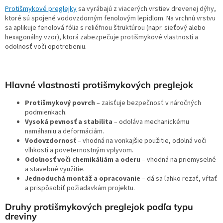
Protišmykové preglejky
sa vyrábajú z viacerých vrstiev drevenej dýhy,
ktoré sú spojené vodovzdorným fenolovým lepidlom. Na vrchnú vrstvu
sa aplikuje fenolová fólia s reliéfnou štruktúrou (napr. sieťový alebo
hexagonálny vzor), ktorá zabezpečuje protišmykové vlastnosti a
odolnosť voči opotrebeniu.
Hlavné vlastnosti protišmykových preglejok
Protišmykový povrch
– zaisťuje bezpečnosť v náročných
podmienkach.
Vysoká pevnosť a stabilita
– odoláva mechanickému
namáhaniu a deformáciám.
Vodovzdornosť
– vhodná na vonkajšie použitie, odolná voči
vlhkosti a poveternostným vplyvom.
Odolnosť voči chemikáliám a oderu
– vhodná na priemyselné
a stavebné využitie.
Jednoduchá montáž a opracovanie
– dá sa ľahko rezať, vŕtať
a prispôsobiť požiadavkám projektu.
Druhy protišmykových preglejok podľa typu
dreviny