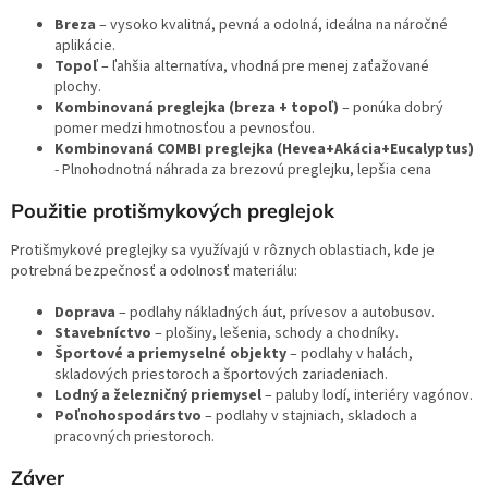
Breza
– vysoko kvalitná, pevná a odolná, ideálna na náročné
aplikácie.
Topoľ
– ľahšia alternatíva, vhodná pre menej zaťažované
plochy.
Kombinovaná preglejka (breza + topoľ)
– ponúka dobrý
pomer medzi hmotnosťou a pevnosťou.
Kombinovaná COMBI preglejka (Hevea+Akácia+Eucalyptus)
- Plnohodnotná náhrada za brezovú preglejku, lepšia cena
Použitie protišmykových preglejok
Protišmykové preglejky sa využívajú v rôznych oblastiach, kde je
potrebná bezpečnosť a odolnosť materiálu:
Doprava
– podlahy nákladných áut, prívesov a autobusov.
Stavebníctvo
– plošiny, lešenia, schody a chodníky.
Športové a priemyselné objekty
– podlahy v halách,
skladových priestoroch a športových zariadeniach.
Lodný a železničný priemysel
– paluby lodí, interiéry vagónov.
Poľnohospodárstvo
– podlahy v stajniach, skladoch a
pracovných priestoroch.
Záver