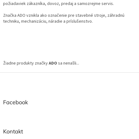
požiadaviek zákazníka, dovoz, predaj a samozrejme servis.
Značka ADO vznikla ako označenie pre stavebné stroje, záhradnú
techniku, mechanizáciu, náradie a príslušenstvo.
Žiadne produkty značky
ADO
sa nenašli...
Z
á
p
ä
t
Facebook
i
e
Kontakt