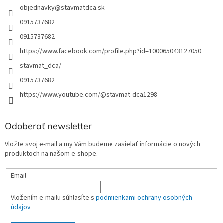
objednavky
@
stavmatdca.sk
0915737682
0915737682
https://www.facebook.com/profile.php?id=100065043127050
stavmat_dca/
0915737682
https://www.youtube.com/@stavmat-dca1298
Odoberať newsletter
Vložte svoj e-mail a my Vám budeme zasielať informácie o nových
produktoch na našom e-shope.
Email
Vložením e-mailu súhlasíte s
podmienkami ochrany osobných
údajov