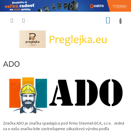
Prejsť
NÁKU
na
obsah
KOŠÍK
ADO
Značka ADO je značka spadajúca pod firmu Stavmat-DCA, s.r.o. Jedná
sa o našu značku kde zastrešujeme zákazkovú výrobu podľa