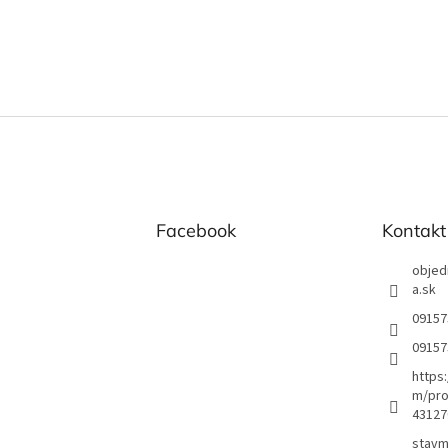
Facebook
Kontakt
objed
a.sk
09157
09157
https
m/pro
43127
stavm