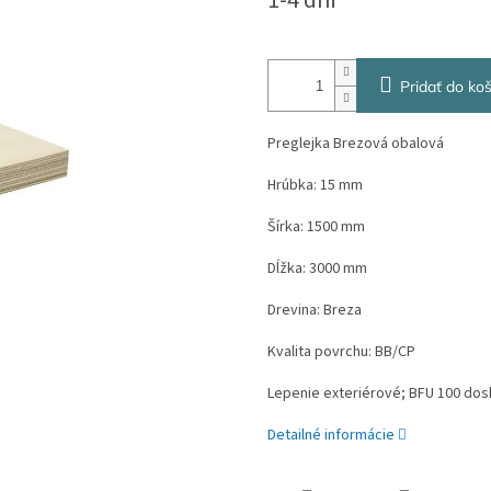
1-4 dni
cena:
Pridať do koš
Preglejka Brezová obalová
Hrúbka: 15 mm
Šírka: 1500 mm
Dĺžka: 3000 mm
Drevina: Breza
Kvalita povrchu: BB/CP
Lepenie exteriérové; BFU 100 dosk
Detailné informácie