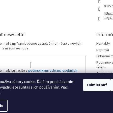
09157
https
m/@st
ť newsletter
Informá
 e-mail a my Vám budeme zasielať informácie o nových
Kontakty
 na našom e-shope.
Doprava
Odberné m
Podmienky
údajov
e-mailu súhlasíte s
podmienkami ochrany osobných
Obchodné 
oužíva súbory cookie. Ďalším prechádzaním
Odmietnuť
yjadrujete súhlas s ich používaním. Viac
ÁSIŤ SA
u
.
ie