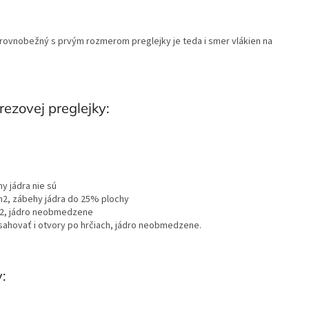
 rovnobežný s prvým rozmerom preglejky je teda i smer vlákien na
rezovej preglejky:
y jádra nie sú
m2, zábehy jádra do 25% plochy
m2, jádro neobmedzene
sahovať i otvory po hrčiach, jádro neobmedzene.
: