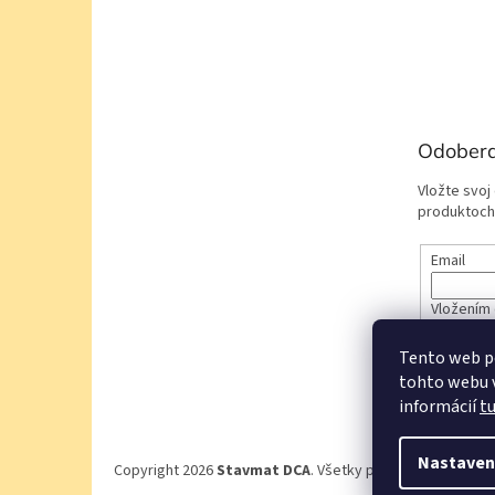
Odobera
Vložte svoj
produktoch
Email
Vložením 
údajov
Tento web p
tohto webu v
PRIHL
informácií
t
Nastaven
Copyright 2026
Stavmat DCA
. Všetky práva vyhradené.