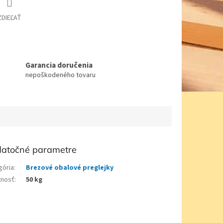
ZDIEĽAŤ
Garancia doručenia
nepoškodeného tovaru
atočné parametre
gória
:
Brezové obalové preglejky
nosť
:
50 kg