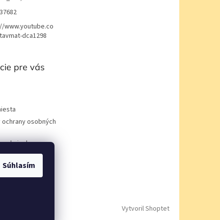
37682
://www.youtube.co
avmat-dca1298
cie pre vás
iesta
 ochrany osobných
podmienky
Súhlasím
Vytvoril Shoptet