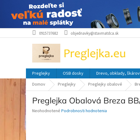
Prejsť
0915737682
objednavky@stavmatdca.sk
na
obsah
Preglejky
OSB dosky
Drevo, obklady, škárov
Domov
Preglejky
Preglejky obalové
Br
Preglejka Obalová Breza 
Priemerné
Neohodnotené
Podrobnosti hodnotenia
hodnotenie
produktu
je
0,0