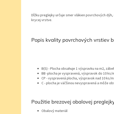
Dĺžku preglejky určuje smer vlákien povrchových dýh,
krycej vrstve.
Popis kvality povrchových vrstiev b
B(S) - Plocha obsahuje 1 výspravku na m2, zábeh
BB -plocha je vyspravená, výspravok do 10 ks/
CP - vyspravená plocha, výspravok nad 10 ks/
C - plocha je väčšinou nevyspravená a môže ob
Použitie brezovej obalovej preglejky
Obalový materiál