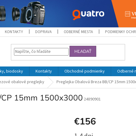
KONTAKTY
DOPRAVA
ODBERNÉ MIESTA
PODMIENKY OCHR
HĽADAŤ
ky, biodosky
Kontakty
Obchodné podmienky
Odberné 
ezové obalové preglejky
Preglejka Obalová Breza BB/CP 15mm 1500
BB/CP 15mm 1500x3000
24890901
€156
Jednotková