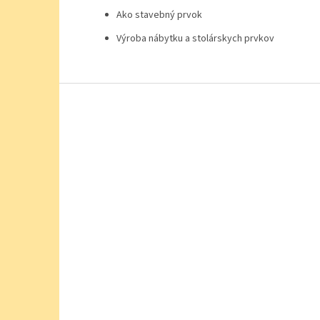
Ako stavebný prvok
Výroba nábytku a stolárskych prvkov
Z
á
p
ä
t
i
e