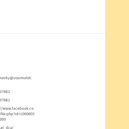
navky
@
stavmatdc
37682
37682
://www.facebook.co
file.php?id=1000650
050
at_dca/