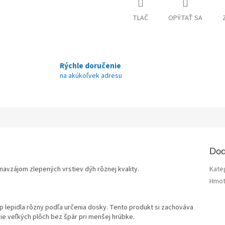
TLAČ
OPÝTAŤ SA
Rýchle doručenie
na akúkoľvek adresu
Dod
avzájom zlepených vrstiev dýh rôznej kvality.
Kate
Hmot
p lepidla rôzny podľa určenia dosky. Tento produkt si zachováva
ie veľkých plôch bez špár pri menšej hrúbke.