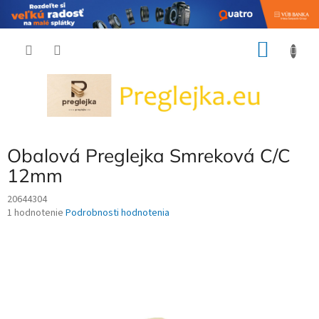
Prejsť
NÁKU
na
obsah
KOŠÍK
Obalová Preglejka Smreková C/C
12mm
20644304
Priemerné
1 hodnotenie
Podrobnosti hodnotenia
hodnotenie
produktu
je
4,0
z
5
hviezdičiek.