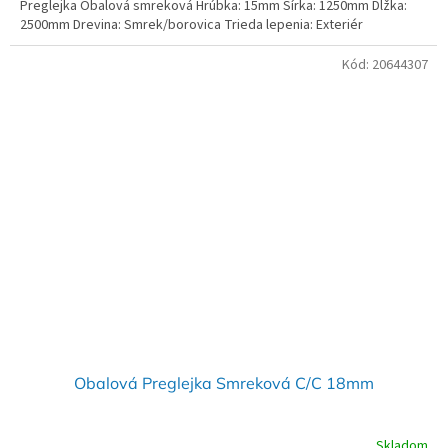
Preglejka Obalová smreková Hrúbka: 15mm Šírka: 1250mm Dĺžka:
2500mm Drevina: Smrek/borovica Trieda lepenia: Exteriér
Kód:
20644307
Obalová Preglejka Smreková C/C 18mm
Skladom