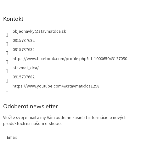
e
Kontakt
objednavky
@
stavmatdca.sk
0915737682
0915737682
https://www.facebook.com/profile.php?id=100065043127050
stavmat_dca/
0915737682
https://www.youtube.com/@stavmat-dca1298
Odoberať newsletter
Vložte svoj e-mail a my Vám budeme zasielať informácie o nových
produktoch na našom e-shope.
Email