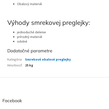
Obalový materiál
Výhody smrekovej preglejky:
jednoduché delenie
prírodný materiál
odolné
Dodatočné parametre
Kategória
:
Smrekové obalové preglejky
Hmotnosť
:
25 kg
Z
á
p
ä
t
Facebook
i