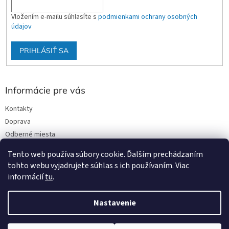
Vložením e-mailu súhlasíte s
podmienkami ochrany osobných
údajov
PRIHLÁSIŤ SA
Informácie pre vás
Kontakty
Doprava
Odberné miesta
Podmienky ochrany osobných údajov
Tento web používa súbory cookie. Ďalším prechádzaním
Obchodné podmienky
tohto webu vyjadrujete súhlas s ich používaním. Viac
informácií
tu
.
Nastavenie
Vytvoril Shoptet