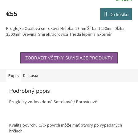
€55
Do košíka
Preglejka Obalová smreková Hrúbka: 18mm Šírka: 1250mm Dĺžka:
2500mm Drevina: Smrek/borovica Trieda lepenia: Exteriér
ZOBRAZIŤ VŠETKY SÚVISIACE PRODUKTY
Popis
Diskusia
Podrobný popis
Preglejky vodovzdorné Smrekové / Borovicové.
Kvalita povrchu C/C- povrch môže mať otvory po vypadaných
hrčiach.