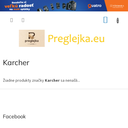
Prejsť
NÁKU
na
obsah
KOŠÍK
Karcher
Žiadne produkty značky
Karcher
sa nenašli...
Z
á
p
ä
t
Facebook
i