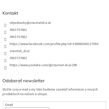
e
Kontakt
objednavky
@
stavmatdca.sk
0915737682
0915737682
https://www.facebook.com/profile.php?id=100065043127050
stavmat_dca/
0915737682
https://www.youtube.com/@stavmat-dca1298
Odoberať newsletter
Vložte svoj e-mail a my Vám budeme zasielať informácie o nových
produktoch na našom e-shope.
Email