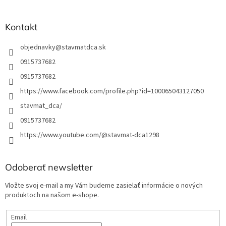
e
Kontakt
objednavky
@
stavmatdca.sk
0915737682
0915737682
https://www.facebook.com/profile.php?id=100065043127050
stavmat_dca/
0915737682
https://www.youtube.com/@stavmat-dca1298
Odoberať newsletter
Vložte svoj e-mail a my Vám budeme zasielať informácie o nových
produktoch na našom e-shope.
Email