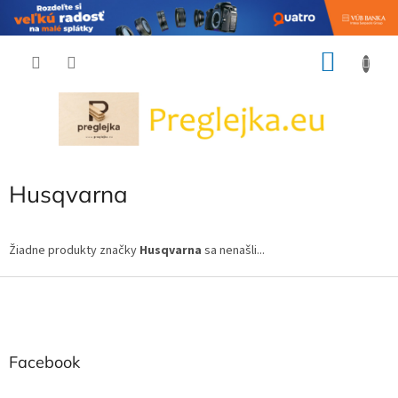
Prejsť
NÁKU
na
obsah
KOŠÍK
Husqvarna
Žiadne produkty značky
Husqvarna
sa nenašli...
Z
á
p
ä
t
Facebook
i