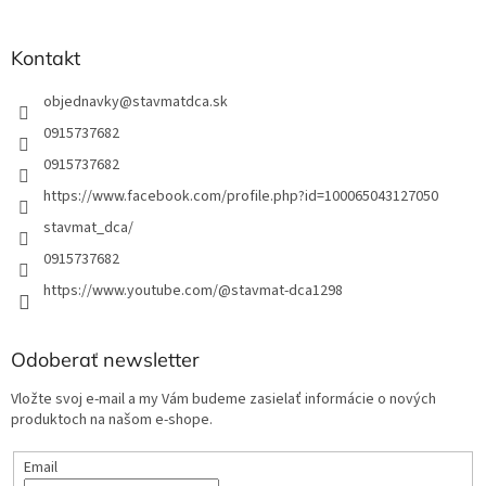
e
Kontakt
objednavky
@
stavmatdca.sk
0915737682
0915737682
https://www.facebook.com/profile.php?id=100065043127050
stavmat_dca/
0915737682
https://www.youtube.com/@stavmat-dca1298
Odoberať newsletter
Vložte svoj e-mail a my Vám budeme zasielať informácie o nových
produktoch na našom e-shope.
Email