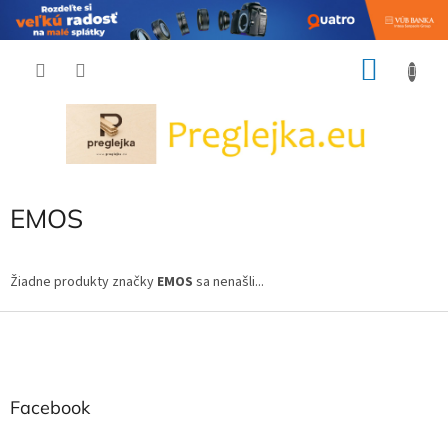
Prejsť
NÁKU
na
obsah
KOŠÍK
EMOS
Žiadne produkty značky
EMOS
sa nenašli...
Z
á
p
ä
t
Facebook
i