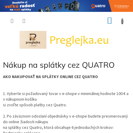
Prejsť
NÁKU
na
obsah
KOŠÍK
Nákup na splátky cez QUATRO
AKO NAKUPOVAŤ NA SPLÁTKY ONLINE CEZ QUATRO
1. Vyberte si požadovaný tovar v e-shope v minimálnej hodnote 100 € a
v nákupnom košíku
si zvoľte spôsob platby cez Quatro.
2. Po záväznom odoslaní objednávky v e-shope budete presmerovaný
do online žiadosti nákupu
na splátky cez Quatro, ktorá obsahuje 6 jednoduchých krokov: