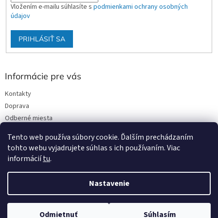
Vložením e-mailu súhlasíte s
podmienkami ochrany osobných
údajov
PRIHLÁSIŤ SA
Informácie pre vás
Kontakty
Doprava
Odberné miesta
Podmienky ochrany osobných údajov
Tento web používa súbory cookie. Ďalším prechádzaním
Obchodné podmienky
tohto webu vyjadrujete súhlas s ich používaním. Viac
informácií
tu
.
Nastavenie
Vytvoril Shoptet
Odmietnuť
Súhlasím
Copyright 2026
Stavmat DCA
. Všetky práva vyhradené.