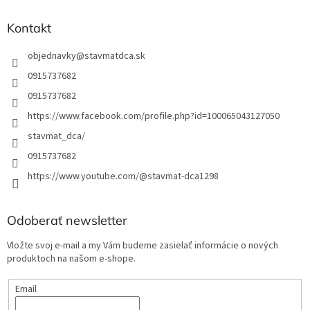
Kontakt
objednavky
@
stavmatdca.sk
0915737682
0915737682
https://www.facebook.com/profile.php?id=100065043127050
stavmat_dca/
0915737682
https://www.youtube.com/@stavmat-dca1298
Odoberať newsletter
Vložte svoj e-mail a my Vám budeme zasielať informácie o nových
produktoch na našom e-shope.
Email