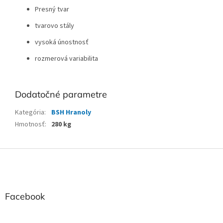
Presný tvar
tvarovo stály
vysoká únostnosť
rozmerová variabilita
Dodatočné parametre
Kategória
:
BSH Hranoly
Hmotnosť
:
280 kg
Z
á
p
ä
t
Facebook
i
e