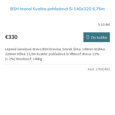
BSH hranol Kvalita pohľadová Si 140x320 6,75m
5-10 dní
€330
Do košíka
Lepené lamelové drevo BSH Drevina: Smrek šírka: 140mm Hrúbka:
320mm Dĺžka: 13,5m Kvalite: pohľadová Si Vlhkosť dreva: 12%
(+-2%) Hmotnosť: 140kg
Kód:
27842463