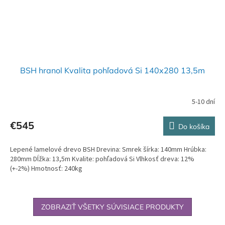
BSH hranol Kvalita pohľadová Si 140x280 13,5m
5-10 dní
€545
Do košíka
Lepené lamelové drevo BSH Drevina: Smrek šírka: 140mm Hrúbka:
280mm Dĺžka: 13,5m Kvalite: pohľadová Si Vlhkosť dreva: 12%
(+-2%) Hmotnosť: 240kg
ZOBRAZIŤ VŠETKY SÚVISIACE PRODUKTY