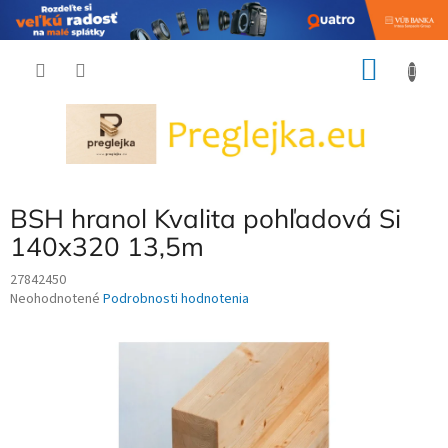
Prejsť
NÁKU
na
obsah
KOŠÍK
BSH hranol Kvalita pohľadová Si
140x320 13,5m
27842450
Priemerné
Neohodnotené
Podrobnosti hodnotenia
hodnotenie
produktu
je
0,0
z
5
hviezdičiek.