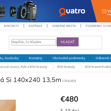
KONTAKTY
DOPRAVA
ODBERNÉ MIESTA
PODMIENKY OCHR
HĽADAŤ
ky, biodosky
Kontakty
Obchodné podmienky
Odberné 
urové rezivo, KVH a BSH hranoly
BSH Hranoly
BSH hranol Kvali
vá Si 140x240 13,5m
27842459
€480
Jednotková