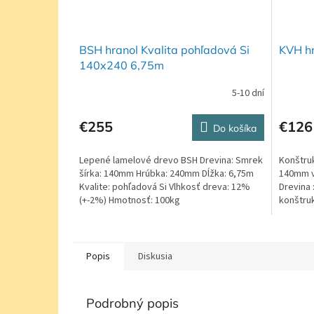
BSH hranol Kvalita pohľadová Si
KVH h
140x240 6,75m
5-10 dní
€255
€126
Do košíka
Lepené lamelové drevo BSH Drevina: Smrek
Konštruk
šírka: 140mm Hrúbka: 240mm Dĺžka: 6,75m
140mm v
Kvalite: pohľadová Si Vlhkosť dreva: 12%
Drevina 
(+-2%) Hmotnosť: 100kg
konštruk
hobľovan
Popis
Diskusia
Podrobný popis