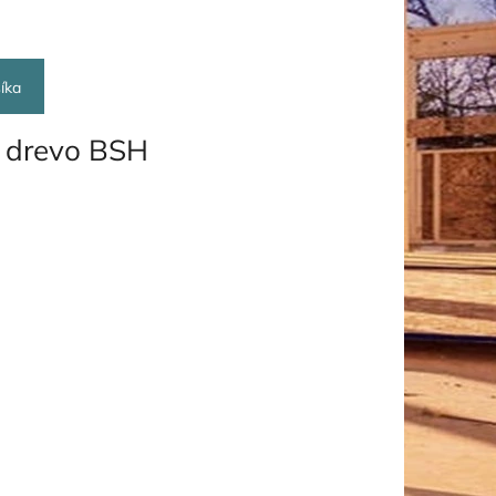
íka
 drevo BSH