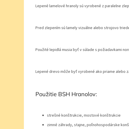
Lepené lamelové hranoly sú vyrobené z paralelne zle
Pred zlepením sú lamely vizuálne alebo strojovo tried
Použité lepidlá musia byť v súlade s požiadavkami n
Lepené drevo môže byť vyrobené ako priame alebo z
Použitie BSH Hranolov:
strešné konštrukcie, mostové konštrukcie
zimné záhrady, stajne, poľnohospodárske konš