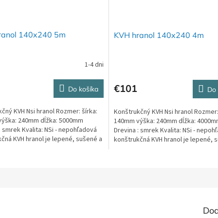
ranol 140x240 5m
KVH hranol 140x240 4m
1-4 dni
€101
Do košíka
Do 
čný KVH Nsi hranol Rozmer: šírka:
Konštrukčný KVH Nsi hranol Rozmer: 
ýška: 240mm dĺžka: 5000mm
140mm výška: 240mm dĺžka: 4000
: smrek Kvalita: NSi - nepohľadová
Drevina : smrek Kvalita: NSi - nepoh
čná KVH hranol je lepené, sušené a
konštrukčná KVH hranol je lepené, 
é...
hobľované...
Dod