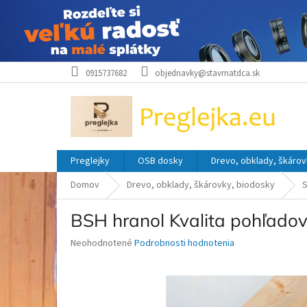
Prejsť
0915737682
objednavky@stavmatdca.sk
na
obsah
Preglejky
OSB dosky
Drevo, obklady, škárov
Domov
Drevo, obklady, škárovky, biodosky
S
BSH hranol Kvalita pohľado
Priemerné
Neohodnotené
Podrobnosti hodnotenia
hodnotenie
produktu
je
0,0