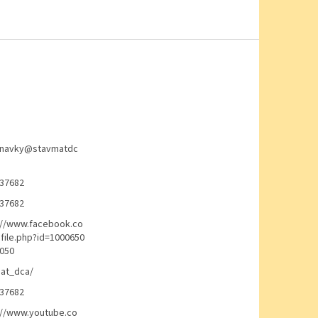
navky
@
stavmatdc
37682
37682
://www.facebook.co
file.php?id=1000650
050
at_dca/
37682
://www.youtube.co