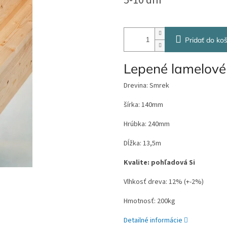
5-10 dní
cena:
Pridať do koš
Lepené lamelové
Drevina: Smrek
šírka: 140mm
Hrúbka: 240mm
Dĺžka: 13,5m
Kvalite: pohľadová Si
Vlhkosť dreva: 12% (+-2%)
Hmotnosť: 200kg
Detailné informácie