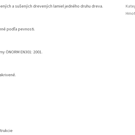
pených a sušených drevených lamiel jedného druhu dreva.
Kate
Hmot
ené podľa pevnosti.
ormy ÖNORM EN301: 2001.
akrivené.
trukcie