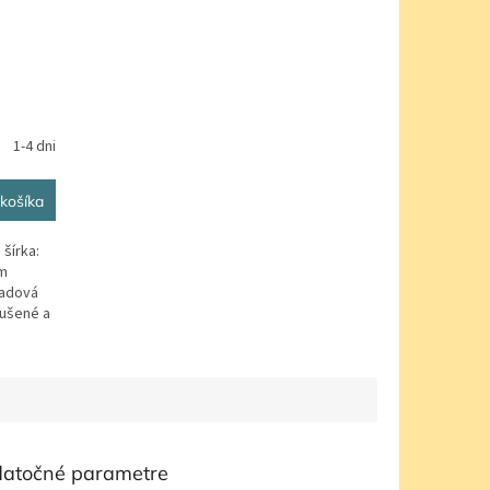
1-4 dni
košíka
šírka:
mm
ľadová
sušené a
atočné parametre