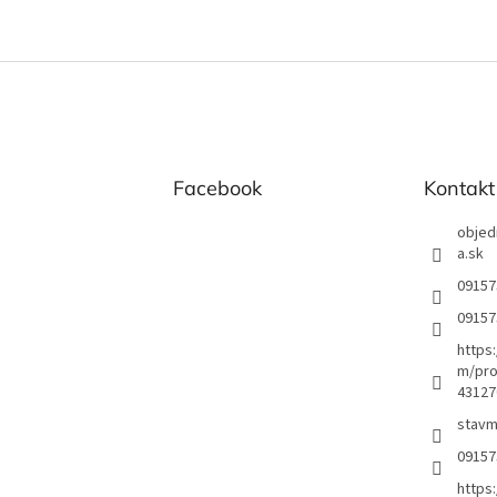
Facebook
Kontakt
objed
a.sk
09157
09157
https
m/pro
43127
stavm
09157
https