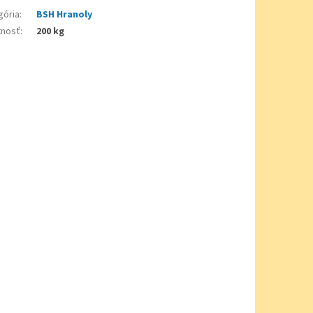
gória
:
BSH Hranoly
nosť
:
200 kg