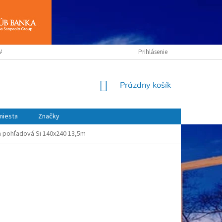
ANY OSOBNÝCH ÚDAJOV
OBCHODNÉ PODMIENKY
Prihlásenie
NÁKUPNÝ
Prázdny košík
KOŠÍK
miesta
Značky
ta pohľadová Si 140x240 13,5m