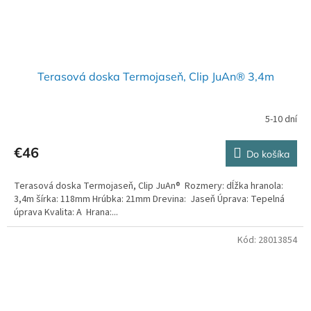
Terasová doska Termojaseň, Clip JuAn® 3,4m
5-10 dní
€46
Do košíka
Terasová doska Termojaseň, Clip JuAn® Rozmery: dĺžka hranola:
3,4m šírka: 118mm Hrúbka: 21mm Drevina: Jaseň Úprava: Tepelná
úprava Kvalita: A Hrana:...
Kód:
28013854