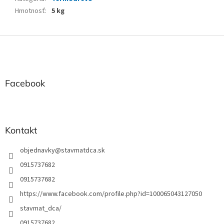
Hmotnosť
:
5 kg
Z
á
p
ä
t
Facebook
i
e
Kontakt
objednavky
@
stavmatdca.sk
0915737682
0915737682
https://www.facebook.com/profile.php?id=100065043127050
stavmat_dca/
0915737682