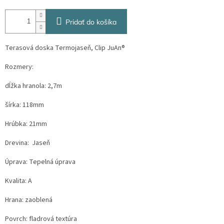
Pridať do košíka
Terasová doska Termojaseň, Clip JuAn®
Rozmery:
dĺžka hranola: 2,7m
šírka: 118mm
Hrúbka: 21mm
Drevina: Jaseň
Úprava: Tepelná úprava
Kvalita: A
Hrana: zaoblená
Povrch:
fladrová textúra