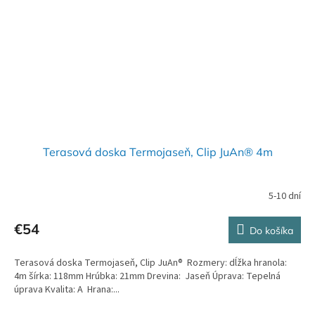
Terasová doska Termojaseň, Clip JuAn® 4m
5-10 dní
€54
Do košíka
Terasová doska Termojaseň, Clip JuAn® Rozmery: dĺžka hranola:
4m šírka: 118mm Hrúbka: 21mm Drevina: Jaseň Úprava: Tepelná
úprava Kvalita: A Hrana:...