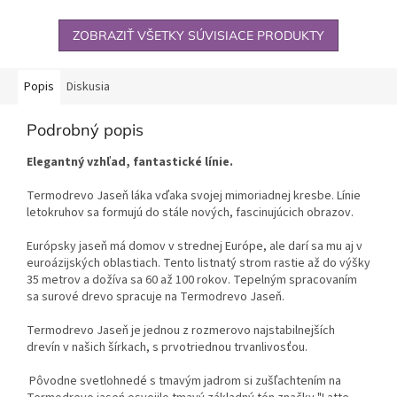
ZOBRAZIŤ VŠETKY SÚVISIACE PRODUKTY
Popis
Diskusia
Podrobný popis
Elegantný vzhľad, fantastické línie.
Termodrevo Jaseň láka vďaka svojej mimoriadnej kresbe. Línie
letokruhov sa formujú do stále nových, fascinujúcich obrazov.
Európsky jaseň má domov v strednej Európe, ale darí sa mu aj v
euroázijských oblastiach. Tento listnatý strom rastie až do výšky
35 metrov a dožíva sa 60 až 100 rokov. Tepelným spracovaním
sa surové drevo spracuje na Termodrevo Jaseň.
Termodrevo Jaseň je jednou z rozmerovo najstabilnejších
drevín v našich šírkach, s prvotriednou trvanlivosťou.
Pôvodne svetlohnedé s tmavým jadrom si zušľachtením na