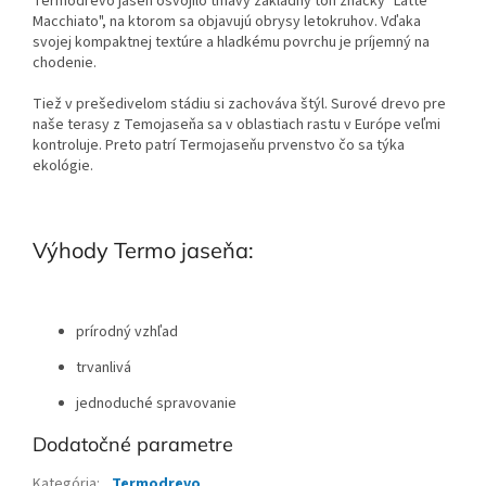
Termodrevo jaseń osvojilo tmavý základný tón značky "Latte
Macchiato", na ktorom sa objavujú obrysy letokruhov. Vďaka
svojej kompaktnej textúre a hladkému povrchu je príjemný na
chodenie.
Tiež v prešedivelom stádiu si zachováva štýl. Surové drevo pre
naše terasy z Temojaseňa sa v oblastiach rastu v Európe veľmi
kontroluje. Preto patrí Termojaseňu prvenstvo čo sa týka
ekológie.
Výhody Termo jaseňa:
prírodný vzhľad
trvanlivá
jednoduché spravovanie
Dodatočné parametre
Kategória
:
Termodrevo