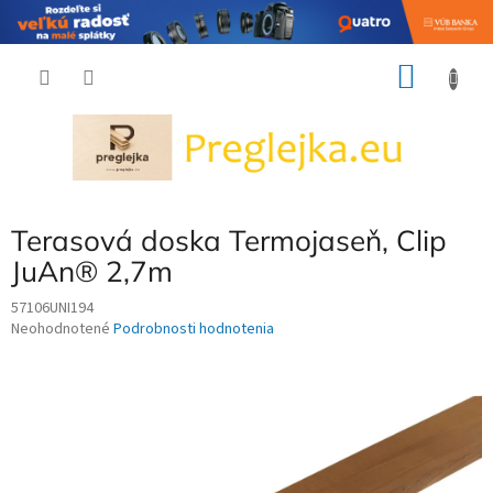
Prejsť
NÁKU
na
obsah
KOŠÍK
Terasová doska Termojaseň, Clip
JuAn® 2,7m
57106UNI194
Priemerné
Neohodnotené
Podrobnosti hodnotenia
hodnotenie
produktu
je
0,0
z
5
hviezdičiek.