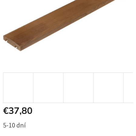
€37,80
Jednotková
5-10 dní
cena: