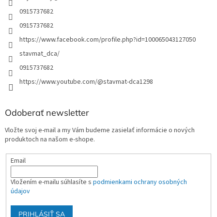
0915737682
0915737682
https://www.facebook.com/profile.php?id=100065043127050
stavmat_dca/
0915737682
https://www.youtube.com/@stavmat-dca1298
Odoberať newsletter
Vložte svoj e-mail a my Vám budeme zasielať informácie o nových
produktoch na našom e-shope.
Email
Vložením e-mailu súhlasíte s
podmienkami ochrany osobných
údajov
PRIHLÁSIŤ SA