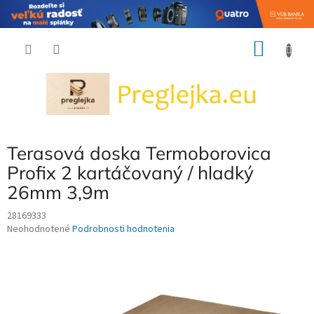
Prejsť
NÁKU
na
obsah
KOŠÍK
Terasová doska Termoborovica
Profix 2 kartáčovaný / hladký
26mm 3,9m
28169333
Priemerné
Neohodnotené
Podrobnosti hodnotenia
hodnotenie
produktu
je
0,0
z
5