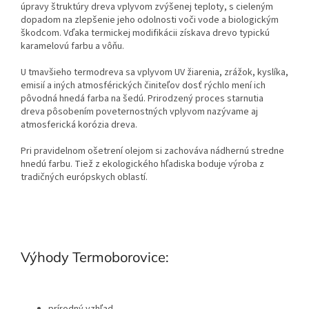
úpravy štruktúry dreva vplyvom zvýšenej teploty, s cieleným
dopadom na zlepšenie jeho odolnosti voči vode a biologickým
škodcom. Vďaka termickej modifikácii získava drevo typickú
karamelovú farbu a vôňu.
U tmavšieho termodreva sa vplyvom UV žiarenia, zrážok, kyslíka,
emisií a iných atmosférických činiteľov dosť rýchlo mení ich
pôvodná hnedá farba na šedú. Prirodzený proces starnutia
dreva pôsobením poveternostných vplyvom nazývame aj
atmosferická korózia dreva.
Pri pravidelnom ošetrení olejom si zachováva nádhernú stredne
hnedú farbu.
Tiež z ekologického hľadiska boduje výroba z
tradičných európskych oblastí.
Výhody Termoborovice: