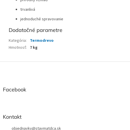
prírodný vzhľad
trvanlivá
jednoduché spravovanie
Dodatočné parametre
Kategória
:
Termodrevo
Hmotnosť
:
7 kg
Z
á
p
ä
t
Facebook
i
e
Kontakt
objednavky
@
stavmatdca.sk