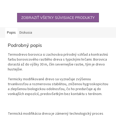
ZOBRAZIŤ VŠETKY SÚVISIACE PRODUKTY
Popis
Diskusia
Podrobný popis
Termodrevo borovica si zachováva prírodný vzhľad a kontrastnú
farbu borovicového rastlého dreva s typickými hrčami. Borovica
dorastá až do výšky 30 m, čím severnejšie rastie, tým je drevo
hustejšie.
Termicky modifikované drevo sa vyznačuje zvýšenou
trvanlivosťou a rozmerovou stabilitou, zníženou hygroskopicitou
a zlepšenou biologickou odolnosťou, čo ho predurčuje aj do
vonkajších expozícií, predovšetkým bez kontaktu s terénom.
Termická modifikácia dreva je zámerný technologický proces