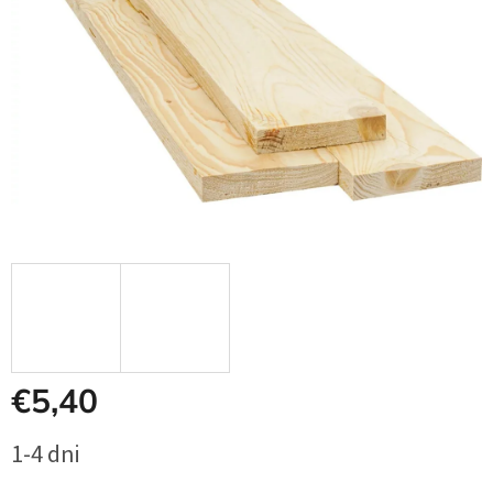
€5,40
Jednotková
1-4 dni
cena: