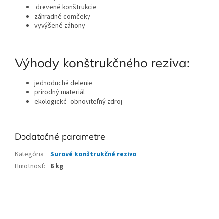
drevené konštrukcie
záhradné domčeky
vyvýšené záhony
Výhody konštrukčného reziva:
jednoduché delenie
prírodný materiál
ekologické- obnoviteľný zdroj
Dodatočné parametre
Kategória
:
Surové konštrukčné rezivo
Hmotnosť
:
6 kg
Z
á
p