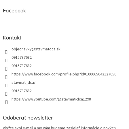
ä
t
Facebook
i
e
Kontakt
objednavky
@
stavmatdca.sk
0915737682
0915737682
https://www.facebook.com/profile.php?id=100065043127050
stavmat_dca/
0915737682
https://www.youtube.com/@stavmat-dca1298
Odoberať newsletter
Vložte svoj e-mail a my Vám budeme zasielať informácie o nových