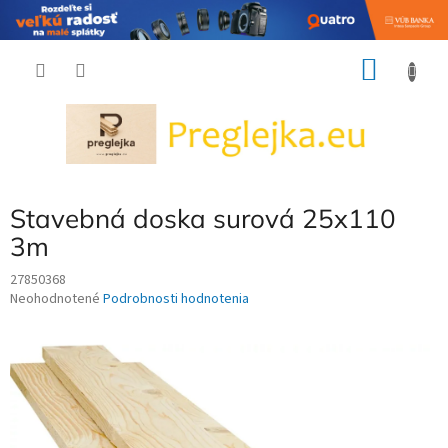
Prejsť
NÁKU
na
obsah
KOŠÍK
Stavebná doska surová 25x110
3m
27850368
Priemerné
Neohodnotené
Podrobnosti hodnotenia
hodnotenie
produktu
je
0,0
z
5
hviezdičiek.