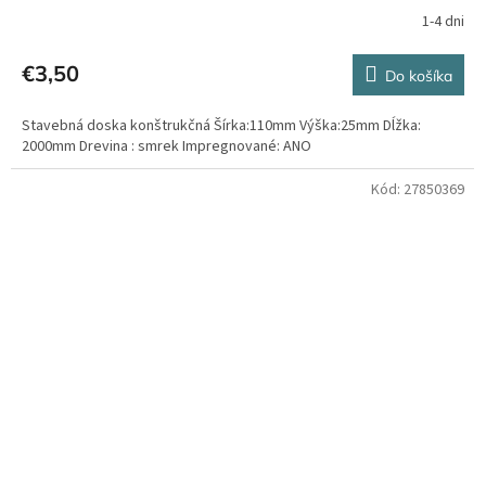
1-4 dni
€3,50
Do košíka
Stavebná doska konštrukčná Šírka:110mm Výška:25mm Dĺžka:
2000mm Drevina : smrek Impregnované: ANO
Kód:
27850369