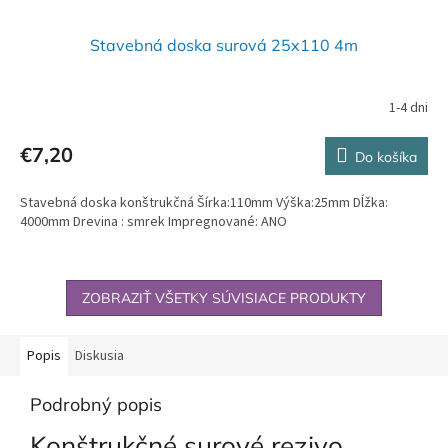
Stavebná doska surová 25x110 4m
1-4 dni
€7,20
Do košíka
Stavebná doska konštrukčná Šírka:110mm Výška:25mm Dĺžka:
4000mm Drevina : smrek Impregnované: ANO
ZOBRAZIŤ VŠETKY SÚVISIACE PRODUKTY
Popis
Diskusia
Podrobný popis
Konštrukčné surové rezivo