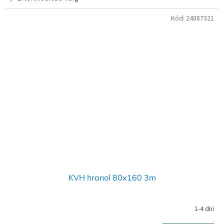
Kód:
24887321
KVH hranol 80x160 3m
1-4 dni