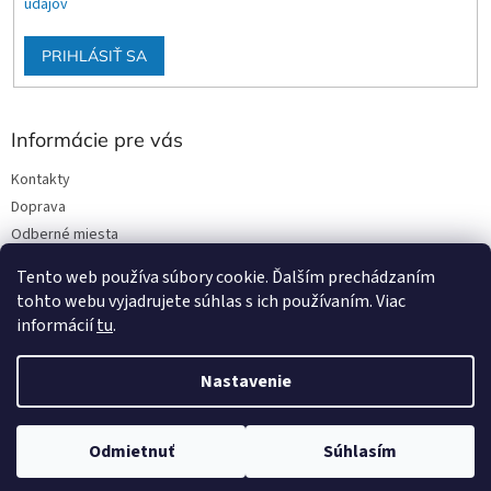
údajov
PRIHLÁSIŤ SA
Informácie pre vás
Kontakty
Doprava
Odberné miesta
Podmienky ochrany osobných údajov
Tento web používa súbory cookie. Ďalším prechádzaním
Obchodné podmienky
tohto webu vyjadrujete súhlas s ich používaním. Viac
informácií
tu
.
Nastavenie
Vytvoril Shoptet
Odmietnuť
Súhlasím
Copyright 2026
Stavmat DCA
. Všetky práva vyhradené.