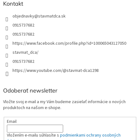
Kontakt
objednavky
@
stavmatdca.sk
0915737682
0915737682
https://www.facebook.com/profile.php?id=100065043127050
stavmat_dca/
0915737682
https://www.youtube.com/@stavmat-dca1298
Odoberať newsletter
Vložte svoj e-mail a my Vám budeme zasielať informácie o nových
produktoch na našom e-shope.
Email
Vložením e-mailu súhlasíte s
podmienkami ochrany osobných