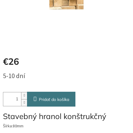
€26
Jednotková
5-10 dní
cena:
Pridať do košíka
Stavebný hranol konštrukčný
Šírka:80mm