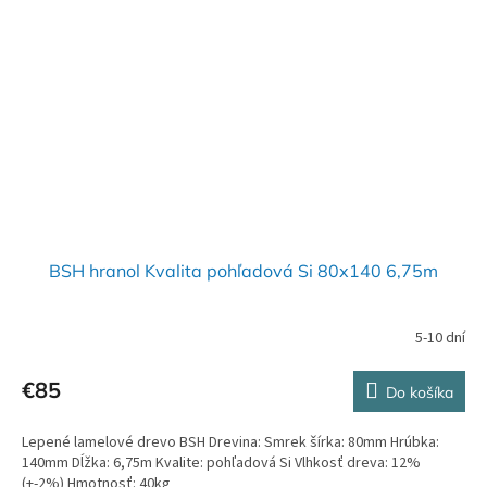
BSH hranol Kvalita pohľadová Si 80x140 6,75m
5-10 dní
€85
Do košíka
Lepené lamelové drevo BSH Drevina: Smrek šírka: 80mm Hrúbka:
140mm Dĺžka: 6,75m Kvalite: pohľadová Si Vlhkosť dreva: 12%
(+-2%) Hmotnosť: 40kg