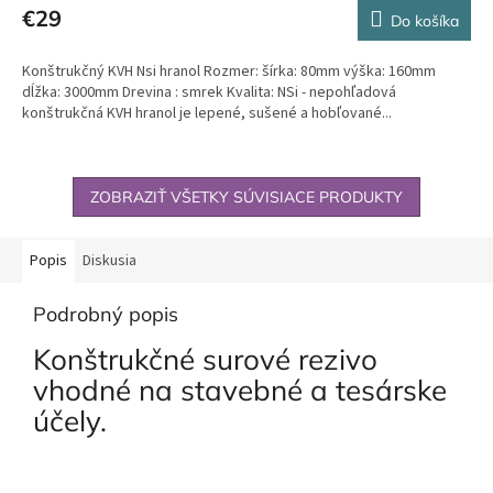
€29
Do košíka
Konštrukčný KVH Nsi hranol Rozmer: šírka: 80mm výška: 160mm
dĺžka: 3000mm Drevina : smrek Kvalita: NSi - nepohľadová
konštrukčná KVH hranol je lepené, sušené a hobľované...
ZOBRAZIŤ VŠETKY SÚVISIACE PRODUKTY
Popis
Diskusia
Podrobný popis
Konštrukčné surové rezivo
vhodné na stavebné a tesárske
účely.