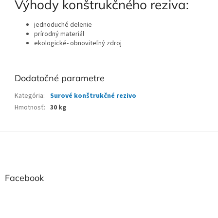
Výhody konštrukčného reziva:
jednoduché delenie
prírodný materiál
ekologické- obnoviteľný zdroj
Dodatočné parametre
Kategória
:
Surové konštrukčné rezivo
Hmotnosť
:
30 kg
Z
á
p
ä
t
Facebook
i
e