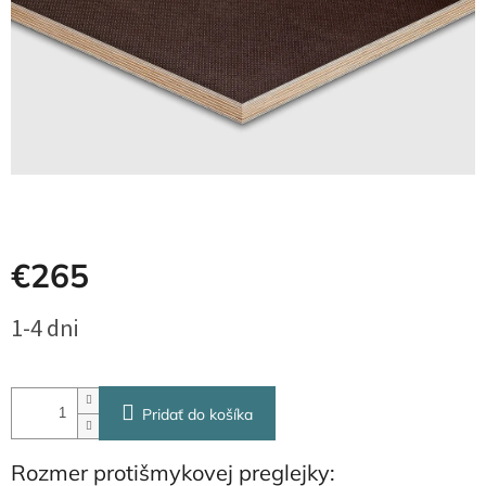
€265
Jednotková
1-4 dni
cena:
Pridať do košíka
Rozmer protišmykovej preglejky: