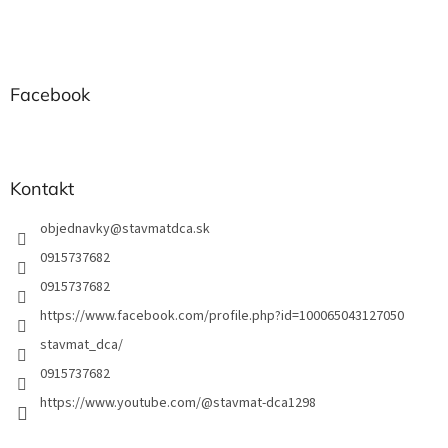
Z
á
p
ä
t
Facebook
i
e
Kontakt
objednavky
@
stavmatdca.sk
0915737682
0915737682
https://www.facebook.com/profile.php?id=100065043127050
stavmat_dca/
0915737682
https://www.youtube.com/@stavmat-dca1298