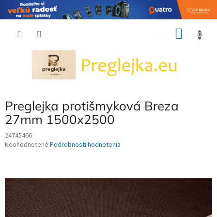
Prejsť
NÁKU
na
obsah
KOŠÍK
Preglejka protišmyková Breza
27mm 1500x2500
24745466
Priemerné
Neohodnotené
Podrobnosti hodnotenia
hodnotenie
produktu
je
0,0
z
5
hviezdičiek.