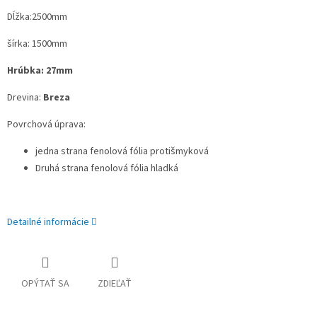
Dĺžka:2500mm
šírka: 1500mm
Hrúbka: 27mm
Drevina:
Breza
Povrchová úprava:
jedna strana fenolová fólia protišmyková
Druhá strana fenolová fólia hladká
Detailné informácie
OPÝTAŤ SA
ZDIEĽAŤ