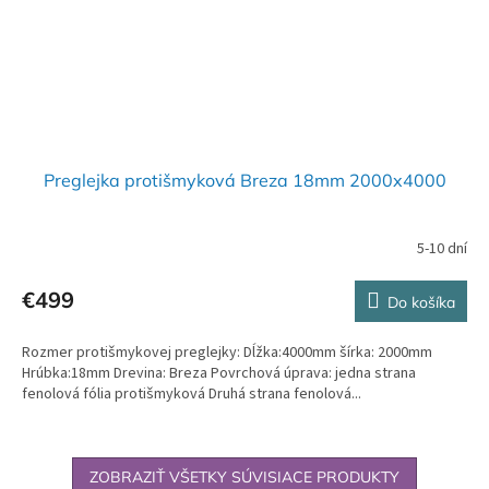
Preglejka protišmyková Breza 18mm 2000x4000
5-10 dní
€499
Do košíka
Rozmer protišmykovej preglejky: Dĺžka:4000mm šírka: 2000mm
Hrúbka:18mm Drevina: Breza Povrchová úprava: jedna strana
fenolová fólia protišmyková Druhá strana fenolová...
ZOBRAZIŤ VŠETKY SÚVISIACE PRODUKTY