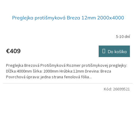
Preglejka protišmyková Breza 12mm 2000x4000
5-10 dní
€409
Do košíka
Preglejka Brezová Protišmyková Rozmer protišmykovej preglejky:
Dĺžka:4000mm šírka: 2000mm Hrúbka:12mm Drevina: Breza
Povrchová úprava: jedna strana fenolová fólia...
Kód:
26699521