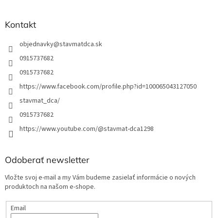
e
Kontakt
objednavky
@
stavmatdca.sk
0915737682
0915737682
https://www.facebook.com/profile.php?id=100065043127050
stavmat_dca/
0915737682
https://www.youtube.com/@stavmat-dca1298
Odoberať newsletter
Vložte svoj e-mail a my Vám budeme zasielať informácie o nových
produktoch na našom e-shope.
Email