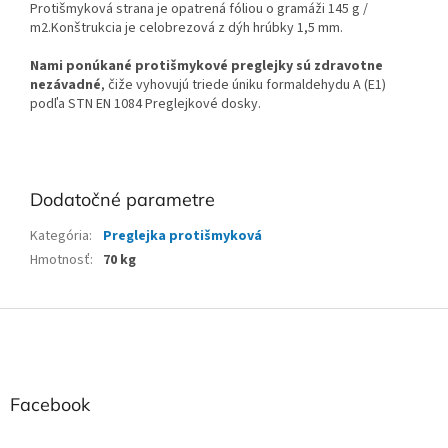
Protišmyková strana je opatrená fóliou o gramáži 145 g /
m2.Konštrukcia je celobrezová z dýh hrúbky 1,5 mm.
Nami ponúkané protišmykové preglejky sú zdravotne
nezávadné
, čiže vyhovujú triede úniku formaldehydu A (E1)
podľa STN EN 1084 Preglejkové dosky.
Dodatočné parametre
Kategória
:
Preglejka protišmyková
Hmotnosť
:
70 kg
Z
á
p
ä
t
Facebook
i