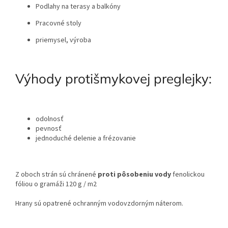
Podlahy na terasy a balkóny
Pracovné stoly
priemysel, výroba
Výhody protišmykovej preglejky:
odolnosť
pevnosť
jednoduché delenie a frézovanie
Z oboch strán sú chránené
proti pôsobeniu vody
fenolickou
fóliou o
gramáži 120 g / m2
Hrany sú opatrené ochranným vodovzdorným náterom.