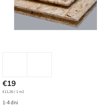
€19
Jednotková
€11,26 / 1 m2
cena:
1-4 dni