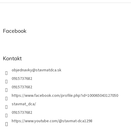
Z
á
p
ä
t
Facebook
i
e
Kontakt
objednavky
@
stavmatdca.sk
0915737682
0915737682
https://www.facebook.com/profile.php?id=100065043127050
stavmat_dca/
0915737682
https://www.youtube.com/@stavmat-dca1298