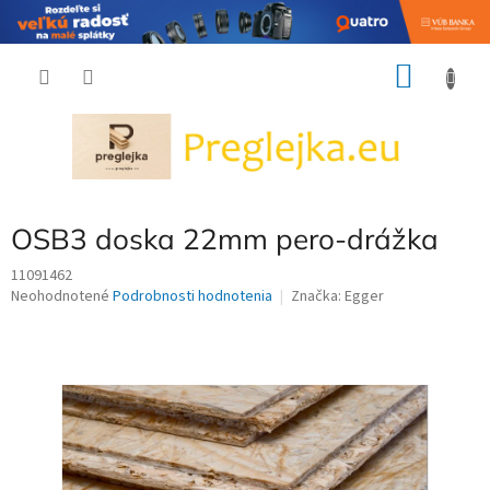
Prejsť
NÁKU
na
obsah
KOŠÍK
OSB3 doska 22mm pero-drážka
11091462
Priemerné
Neohodnotené
Podrobnosti hodnotenia
Značka:
Egger
hodnotenie
produktu
je
0,0
z
5
hviezdičiek.