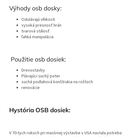
Výhody osb dosky:
Odolávajú vlhkosti
vysoká presnosť hrán
tvarová stálosť
ľahká manipulácia
Použitie osb dosiek:
Drevostavby
Plávajúci suchý poter
suchá podlahová konštrukia na roštoch
renovácie
Hystória OSB dosiek:
V 70-tych rokoch pri masívnej výstavbe v USA nastala potreba