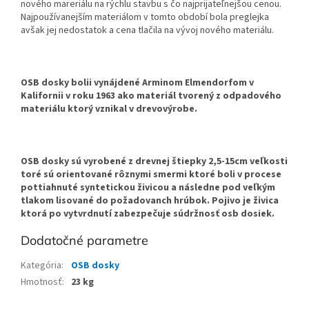
nového mareriálu na rýchlu stavbu s čo najprijateľnejšou cenou.
Najpoužívanejším materiálom v tomto období bola preglejka
avšak jej nedostatok a cena tlačila na vývoj nového materiálu.
OSB dosky bolii vynájdené Arminom Elmendorfom v
Kalifornii v roku 1963 ako materiál tvorený z odpadového
materiálu ktorý vznikal v drevovýrobe.
OSB dosky sú vyrobené z drevnej štiepky 2,5-15cm veľkosti
toré sú orientované rôznymi smermi ktoré boli v procese
pottiahnuté syntetickou živicou a následne pod veľkým
tlakom lisované do požadovanch hrúbok. Pojivo je živica
ktorá po vytvrdnutí zabezpečuje súdržnosť osb dosiek.
Dodatočné parametre
Kategória
:
OSB dosky
Hmotnosť
:
23 kg