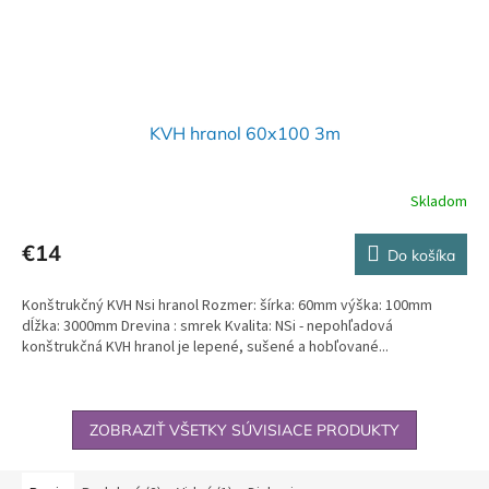
KVH hranol 60x100 3m
Skladom
€14
Do košíka
Konštrukčný KVH Nsi hranol Rozmer: šírka: 60mm výška: 100mm
dĺžka: 3000mm Drevina : smrek Kvalita: NSi - nepohľadová
konštrukčná KVH hranol je lepené, sušené a hobľované...
ZOBRAZIŤ VŠETKY SÚVISIACE PRODUKTY