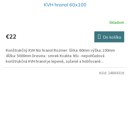
KVH hranol 60x100
Skladom
€22
Do košíka
Konštrukčný KVH Nsi hranol Rozmer: šírka: 60mm výška: 100mm
dĺžka: 5000mm Drevina : smrek Kvalita: NSi - nepohľadová
konštrukčná KVH hranol je lepené, sušené a hobľované...
Kód:
24884316