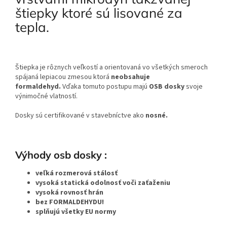
štiepky ktoré sú lisované za
tepla.
Štiepka je rôznych veľkostí a orientovaná vo všetkých smeroch
spájaná lepiacou zmesou ktorá
neobsahuje
formaldehyd.
Vďaka tomuto postupu majú
OSB dosky
svoje
výnimočné vlatností.
Dosky sú certifikované v stavebníctve ako
nosné.
Výhody osb dosky :
veľká rozmerová stálosť
vysoká statická odolnosť voči zaťaženiu
vysoká rovnosť hrán
bez FORMALDEHYDU!
splňujú všetky EU normy