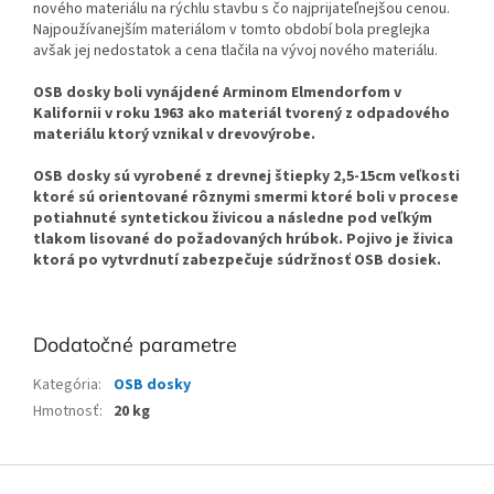
nového materiálu na rýchlu stavbu s čo najprijateľnejšou cenou.
Najpoužívanejším materiálom v tomto období bola preglejka
avšak jej nedostatok a cena tlačila na vývoj nového materiálu.
OSB dosky boli vynájdené Arminom Elmendorfom v
Kalifornii v roku 1963 ako materiál tvorený z odpadového
materiálu ktorý vznikal v drevovýrobe.
OSB dosky sú vyrobené z drevnej štiepky 2,5-15cm veľkosti
ktoré sú orientované rôznymi smermi ktoré boli v procese
potiahnuté syntetickou živicou a následne pod veľkým
tlakom lisované do požadovaných hrúbok. Pojivo je živica
ktorá po vytvrdnutí zabezpečuje súdržnosť OSB dosiek.
Dodatočné parametre
Kategória
:
OSB dosky
Hmotnosť
:
20 kg
Z