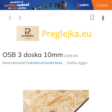
Prejsť
NÁKU
na
obsah
KOŠÍK
OSB 3 doska 10mm
11091354
Priemerné
Neohodnotené
Podrobnosti hodnotenia
Značka:
Egger
hodnotenie
produktu
je
0,0
z
5
hviezdičiek.