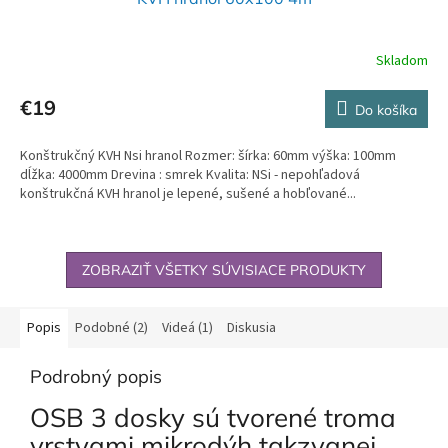
Skladom
€19
Do košíka
Konštrukčný KVH Nsi hranol Rozmer: šírka: 60mm výška: 100mm
dĺžka: 4000mm Drevina : smrek Kvalita: NSi - nepohľadová
konštrukčná KVH hranol je lepené, sušené a hobľované...
ZOBRAZIŤ VŠETKY SÚVISIACE PRODUKTY
Popis
Podobné (2)
Videá (1)
Diskusia
Podrobný popis
OSB 3 dosky sú tvorené troma
vrstvami mikrodýh takzvanej