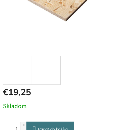
€19,25
Jednotková
Skladom
cena:
Pridať do košíka