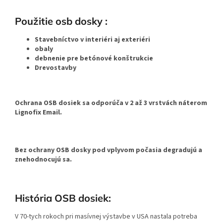
Použitie osb dosky :
Stavebníctvo v interiéri aj exteriéri
obaly
debnenie pre betónové konštrukcie
Drevostavby
Ochrana OSB dosiek sa odporúča v 2 až 3 vrstvách náterom
Lignofix Email.
Bez ochrany OSB dosky pod vplyvom počasia degradujú a
znehodnocujú sa.
História OSB dosiek:
V 70-tych rokoch pri masívnej výstavbe v USA nastala potreba