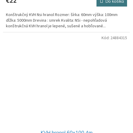
€22
Do košíka
Konštrukčný KVH Nsi hranol Rozmer: šírka: 60mm výška: 100mm
dĺžka: 5000mm Drevina : smrek Kvalita: NSi - nepohľadová
konštrukčná KVH hranol je lepené, sušené a hobľované...
Kód:
24884315
KVH hranol 60x100 4m