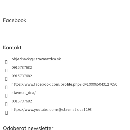
á
p
ä
t
Facebook
i
e
Kontakt
objednavky
@
stavmatdca.sk
0915737682
0915737682
https://www.facebook.com/profile.php?id=100065043127050
stavmat_dca/
0915737682
https://www.youtube.com/@stavmat-dca1298
Odoberať newsletter