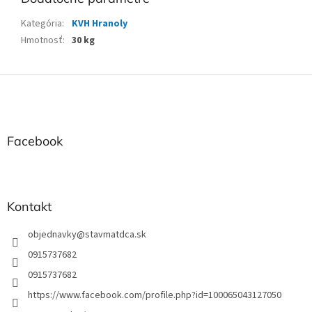
Kategória
:
KVH Hranoly
Hmotnosť
:
30 kg
Z
á
p
ä
t
Facebook
i
e
Kontakt
objednavky
@
stavmatdca.sk
0915737682
0915737682
https://www.facebook.com/profile.php?id=100065043127050