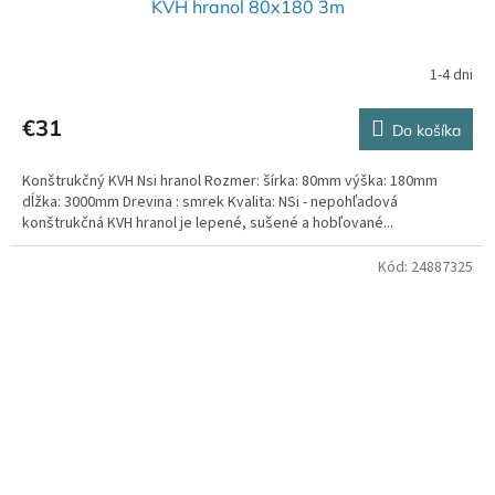
KVH hranol 80x180 3m
1-4 dni
€31
Do košíka
Konštrukčný KVH Nsi hranol Rozmer: šírka: 80mm výška: 180mm
dĺžka: 3000mm Drevina : smrek Kvalita: NSi - nepohľadová
konštrukčná KVH hranol je lepené, sušené a hobľované...
Kód:
24887325