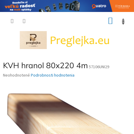
Prejsť
NÁKU
na
obsah
KOŠÍK
KVH hranol 80x220 4m
57106UNI29
Priemerné
Neohodnotené
Podrobnosti hodnotenia
hodnotenie
produktu
je
0,0
z
5
hviezdičiek.