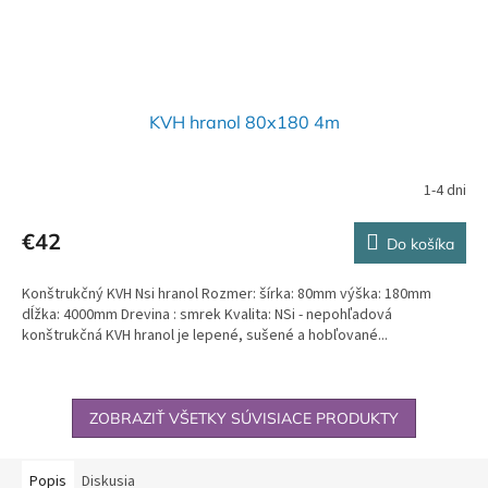
KVH hranol 80x180 4m
1-4 dni
€42
Do košíka
Konštrukčný KVH Nsi hranol Rozmer: šírka: 80mm výška: 180mm
dĺžka: 4000mm Drevina : smrek Kvalita: NSi - nepohľadová
konštrukčná KVH hranol je lepené, sušené a hobľované...
ZOBRAZIŤ VŠETKY SÚVISIACE PRODUKTY
Popis
Diskusia