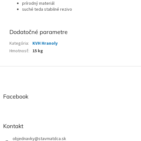
prírodný materiál
suché teda stabilné rezivo
Dodatočné parametre
Kategória
:
KVH Hranoly
Hmotnosť
:
15 kg
Z
á
p
ä
t
Facebook
i
e
Kontakt
objednavky
@
stavmatdca.sk