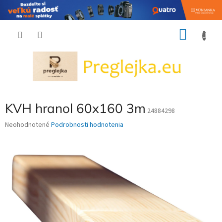
Prejsť
NÁKU
na
obsah
KOŠÍK
KVH hranol 60x160 3m
24884298
Priemerné
Neohodnotené
Podrobnosti hodnotenia
hodnotenie
produktu
je
0,0
z
5
hviezdičiek.