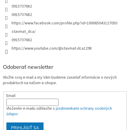
0915737682
0915737682
https://www.facebook.com/profile.php?id=100065043127050
stavmat_dca/
0915737682
https://www.youtube.com/@stavmat-dca1298
Odoberať newsletter
Vložte svoj e-mail a my Vám budeme zasielať informácie o nových
produktoch na našom e-shope.
Email
Vložením e-mailu súhlasíte s
podmienkami ochrany osobných
údajov
PRIHLÁSIŤ SA