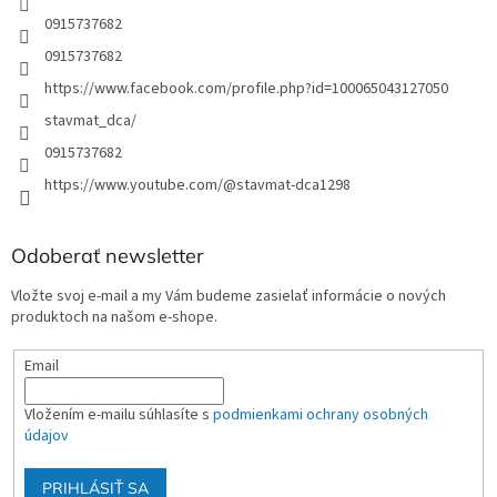
0915737682
0915737682
https://www.facebook.com/profile.php?id=100065043127050
stavmat_dca/
0915737682
https://www.youtube.com/@stavmat-dca1298
Odoberať newsletter
Vložte svoj e-mail a my Vám budeme zasielať informácie o nových
produktoch na našom e-shope.
Email
Vložením e-mailu súhlasíte s
podmienkami ochrany osobných
údajov
PRIHLÁSIŤ SA