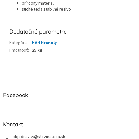
prírodný materiál
suché teda stabilné rezivo
Dodatočné parametre
Kategória
:
KVH Hranoly
Hmotnosť
:
25 kg
Z
á
p
ä
t
Facebook
i
e
Kontakt
objednavky
@
stavmatdca.sk