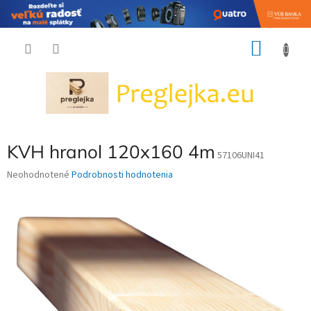
Prejsť
NÁKU
na
obsah
KOŠÍK
KVH hranol 120x160 4m
57106UNI41
Priemerné
Neohodnotené
Podrobnosti hodnotenia
hodnotenie
produktu
je
0,0
z
5
hviezdičiek.