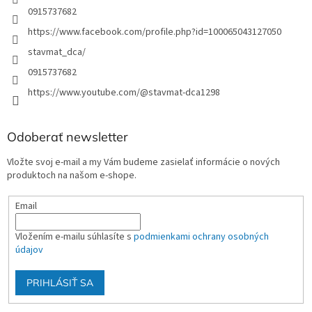
0915737682
https://www.facebook.com/profile.php?id=100065043127050
stavmat_dca/
0915737682
https://www.youtube.com/@stavmat-dca1298
Odoberať newsletter
Vložte svoj e-mail a my Vám budeme zasielať informácie o nových
produktoch na našom e-shope.
Email
Vložením e-mailu súhlasíte s
podmienkami ochrany osobných
údajov
PRIHLÁSIŤ SA