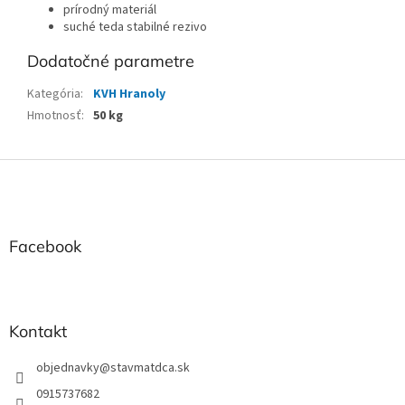
prírodný materiál
suché teda stabilné rezivo
Dodatočné parametre
Kategória
:
KVH Hranoly
Hmotnosť
:
50 kg
Z
á
p
ä
t
Facebook
i
e
Kontakt
objednavky
@
stavmatdca.sk
0915737682