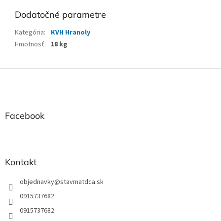
Dodatočné parametre
Kategória
:
KVH Hranoly
Hmotnosť
:
18 kg
Z
á
p
ä
t
Facebook
i
e
Kontakt
objednavky
@
stavmatdca.sk
0915737682
0915737682