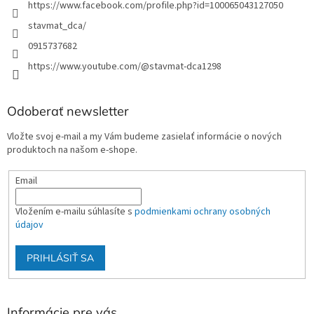
https://www.facebook.com/profile.php?id=100065043127050
stavmat_dca/
0915737682
https://www.youtube.com/@stavmat-dca1298
Odoberať newsletter
Vložte svoj e-mail a my Vám budeme zasielať informácie o nových
produktoch na našom e-shope.
Email
Vložením e-mailu súhlasíte s
podmienkami ochrany osobných
údajov
PRIHLÁSIŤ SA
Informácie pre vás