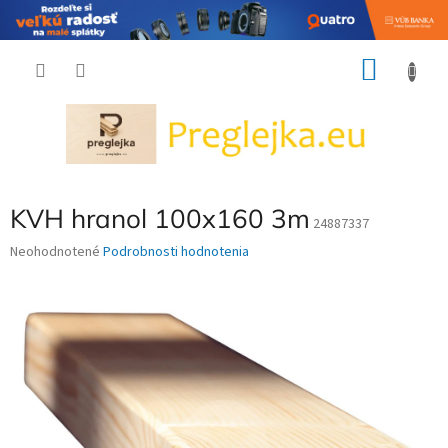
Prejsť
NÁKU
na
obsah
KOŠÍK
KVH hranol 100x160 3m
24887337
Priemerné
Neohodnotené
Podrobnosti hodnotenia
hodnotenie
produktu
je
0,0
z
5
hviezdičiek.