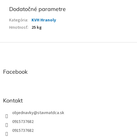
Dodatočné parametre
Kategória
:
KVH Hranoly
Hmotnosť
:
25 kg
Z
á
p
ä
t
Facebook
i
e
Kontakt
objednavky
@
stavmatdca.sk
0915737682
0915737682