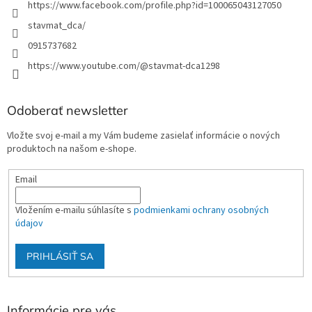
https://www.facebook.com/profile.php?id=100065043127050
stavmat_dca/
0915737682
https://www.youtube.com/@stavmat-dca1298
Odoberať newsletter
Vložte svoj e-mail a my Vám budeme zasielať informácie o nových
produktoch na našom e-shope.
Email
Vložením e-mailu súhlasíte s
podmienkami ochrany osobných
údajov
PRIHLÁSIŤ SA
Informácie pre vás