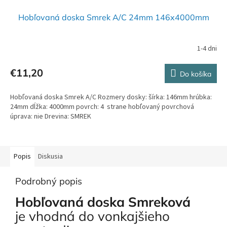
Hobľovaná doska Smrek A/C 24mm 146x4000mm
1-4 dni
Priemerné
hodnotenie
produktu
€11,20
Do košíka
je
5,0
Hobľovaná doska Smrek A/C Rozmery dosky: šírka: 146mm hrúbka:
z
24mm dĺžka: 4000mm povrch: 4 strane hobľovaný povrchová
5
úprava: nie Drevina: SMREK
hviezdičiek.
Popis
Diskusia
Podrobný popis
Hobľovaná doska Smreková
je
vhodná do vonkajšieho