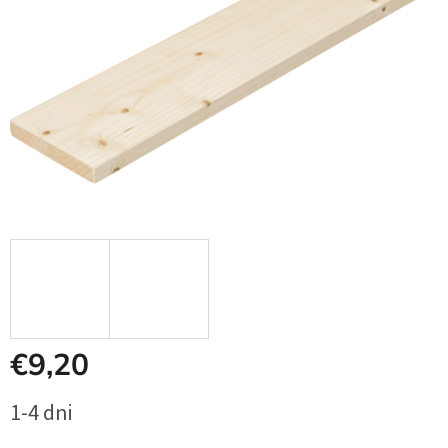
€9,20
Jednotková
1-4 dni
cena: