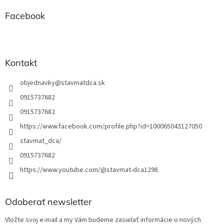
ä
t
Facebook
i
e
Kontakt
objednavky
@
stavmatdca.sk
0915737682
0915737682
https://www.facebook.com/profile.php?id=100065043127050
stavmat_dca/
0915737682
https://www.youtube.com/@stavmat-dca1298
Odoberať newsletter
Vložte svoj e-mail a my Vám budeme zasielať informácie o nových