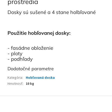
prostredia
Dosky sú sušené a 4 stane holbľované
Použitie hobľovanej dosky:
- fasádne obloženie
- ploty
- podhľady
Dodatočné parametre
Kategória
:
Hobľovaná doska
Hmotnosť
:
10 kg
Z
á
p