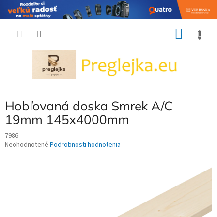
Prejsť
NÁKU
na
obsah
KOŠÍK
Hobľovaná doska Smrek A/C
19mm 145x4000mm
7986
Priemerné
Neohodnotené
Podrobnosti hodnotenia
hodnotenie
produktu
je
0,0
z
5
hviezdičiek.