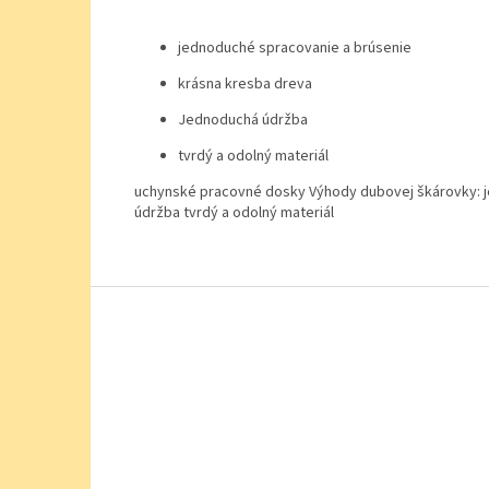
jednoduché spracovanie a brúsenie
krásna kresba dreva
Jednoduchá údržba
tvrdý a odolný materiál
uchynské pracovné dosky Výhody dubovej škárovky: 
údržba tvrdý a odolný materiál
Z
á
p
ä
t
i
e