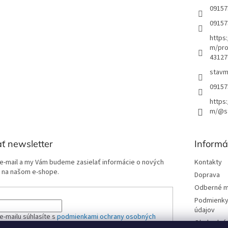
09157
09157
https
m/pro
43127
stavm
09157
https
m/@st
ť newsletter
Informá
 e-mail a my Vám budeme zasielať informácie o nových
Kontakty
 na našom e-shope.
Doprava
Odberné m
Podmienky
údajov
e-mailu súhlasíte s
podmienkami ochrany osobných
Obchodné 