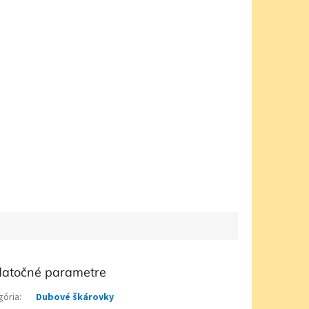
atočné parametre
gória
:
Dubové škárovky