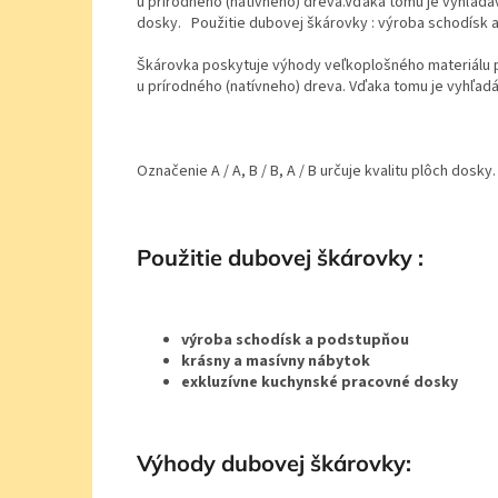
u prírodného (natívneho) dreva.Vďaka tomu je vyhľadáva
dosky. Použitie dubovej škárovky : výroba schodísk 
Škárovka poskytuje výhody veľkoplošného materiálu pr
u prírodného (natívneho) dreva. Vďaka tomu je vyhľad
Označenie A / A, B / B, A / B určuje kvalitu plôch dosky.
Použitie dubovej škárovky :
výroba schodísk a podstupňou
krásny a masívny nábytok
exkluzívne kuchynské pracovné dosky
Výhody dubovej škárovky: