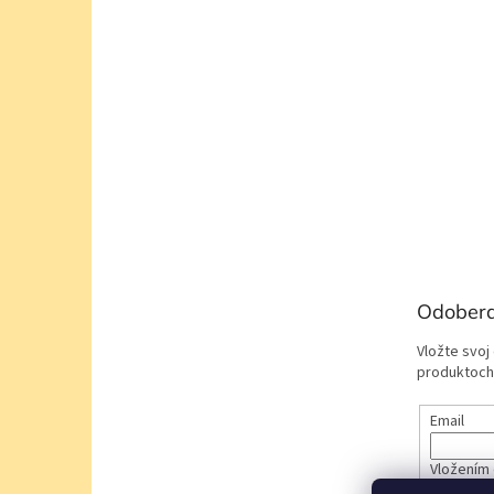
Odobera
Vložte svoj
produktoch
Email
Vložením 
údajov