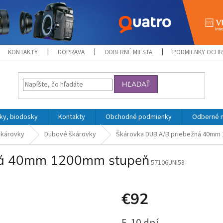
KONTAKTY
DOPRAVA
ODBERNÉ MIESTA
PODMIENKY OCHR
HĽADAŤ
ky, biodosky
Kontakty
Obchodné podmienky
Odberné 
károvky
Dubové škárovky
Škárovka DUB A/B priebežná 40mm
ná 40mm 1200mm stupeň
57106UNI58
€92
Jednotková