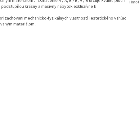
ným materiálom . Označenie A / A, B / B, A / B určuje kvalitu plôch
Hmot
a podstupňou krásny a masívny nábytok exkluzívne k
i zachovaní mechanicko-fyzikálnych vlastností i estetického vzhľad
ávaným materiálom .