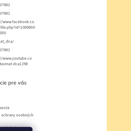
37682
37682
://www.facebook.co
file.php?id=1000650
050
at_dca/
37682
://www.youtube.co
avmat-dca1298
cie pre vás
iesta
 ochrany osobných
podmienky