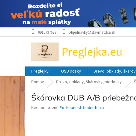
Prejsť
0915737682
objednavky@stavmatdca.sk
na
obsah
Preglejky
OSB dosky
Drevo, obklady, škárov
Domov
Drevo, obklady, škárovky, biodosky
Š
Škárovka DUB A/B priebež
Priemerné
Neohodnotené
Podrobnosti hodnotenia
hodnotenie
produktu
je
0,0