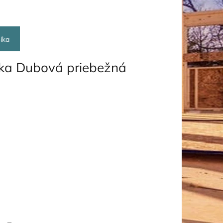
íka
vka Dubová priebežná