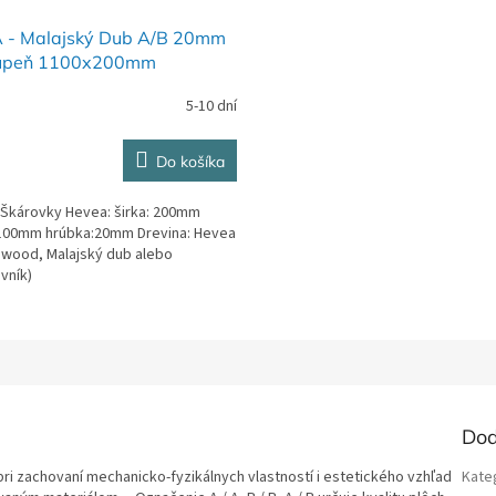
 - Malajský Dub A/B 20mm
upeň 1100x200mm
5-10 dní
Do košíka
Škárovky Hevea: širka: 200mm
1100mm hrúbka:20mm Drevina: Hevea
 wood, Malajský dub alebo
vník)
Dod
i zachovaní mechanicko-fyzikálnych vlastností i estetického vzhľad
Kate