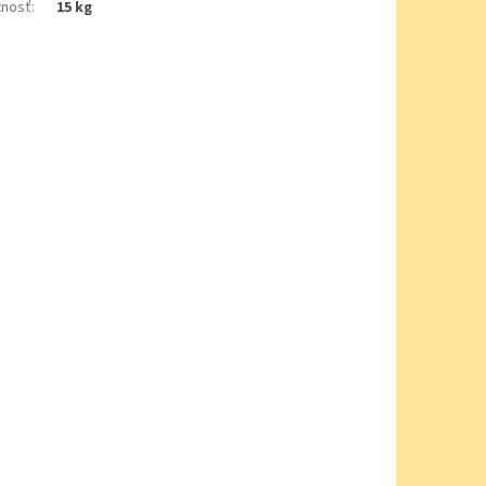
nosť
:
15 kg