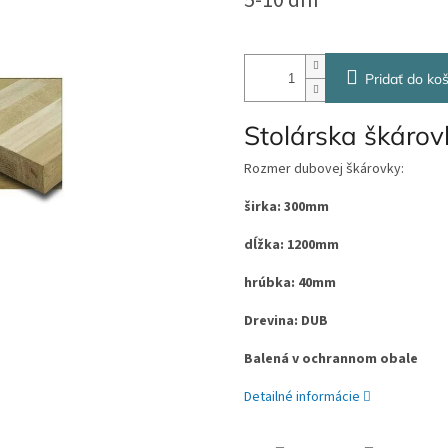
5-10 dní
cena:
Pridať do koš
Stolárska škáro
Rozmer dubovej škárovky:
širka: 300mm
dĺžka: 1200mm
hrúbka: 40mm
Drevina: DUB
Balená v ochrannom obale
Detailné informácie