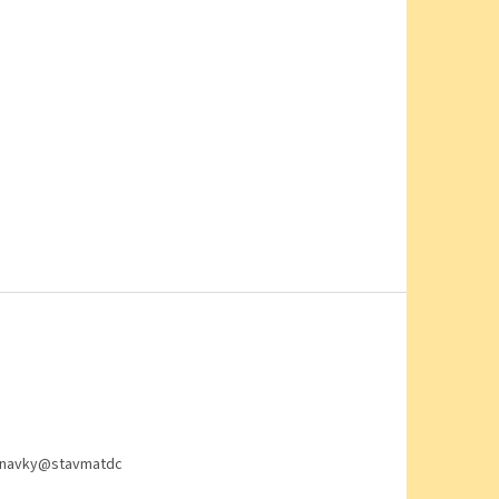
navky
@
stavmatdc