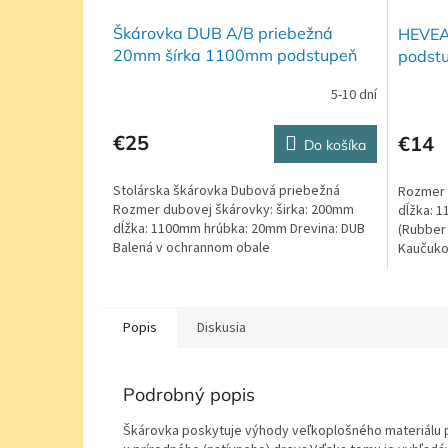
Škárovka DUB A/B priebežná
HEVEA
20mm šírka 1100mm podstupeň
podst
5-10 dní
€25
€14
Do košíka
Stolárska škárovka Dubová priebežná
Rozmer 
Rozmer dubovej škárovky: širka: 200mm
dĺžka: 
dĺžka: 1100mm hrúbka: 20mm Drevina: DUB
(Rubber
Balená v ochrannom obale
Kaučuko
Popis
Diskusia
Podrobný popis
Škárovka poskytuje výhody veľkoplošného materiálu pr