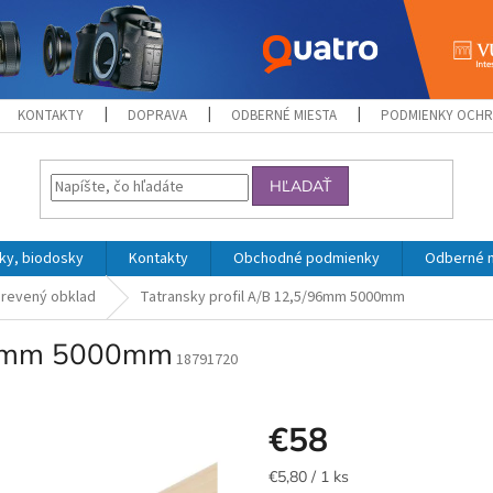
KONTAKTY
DOPRAVA
ODBERNÉ MIESTA
PODMIENKY OCHR
HĽADAŤ
ky, biodosky
Kontakty
Obchodné podmienky
Odberné 
revený obklad
Tatransky profil A/B 12,5/96mm 5000mm
/96mm 5000mm
18791720
€58
Jednotková
€5,80 / 1 ks