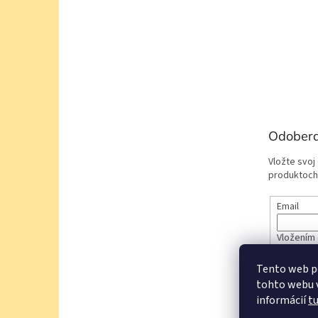
Odobera
Vložte svoj
produktoch
Email
Vložením 
údajov
Tento web p
tohto webu v
PRIHL
informácií
t