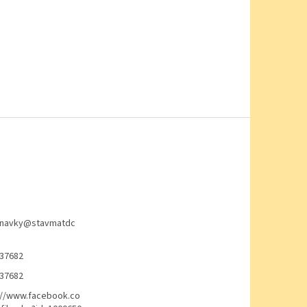
navky
@
stavmatdc
37682
37682
://www.facebook.co