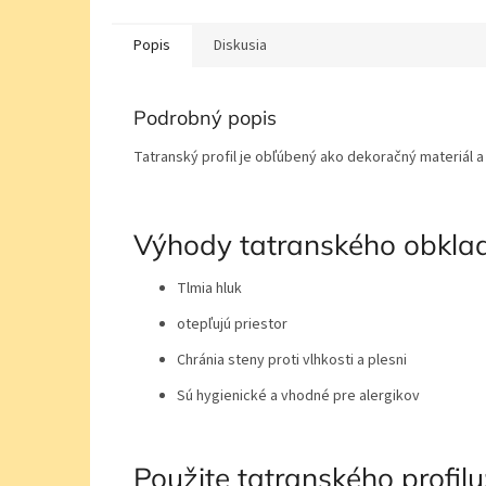
Popis
Diskusia
Podrobný popis
Tatranský profil je obľúbený ako dekoračný materiál a
Výhody tatranského obkla
Tlmia hluk
otepľujú priestor
Chránia steny proti vlhkosti a plesni
Sú hygienické a vhodné pre alergikov
Použite tatranského profilu