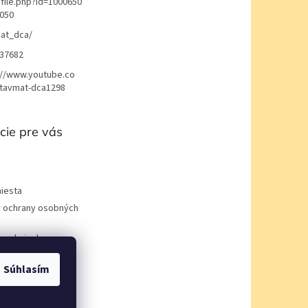
file.php?id=1000650
050
at_dca/
37682
://www.youtube.co
avmat-dca1298
cie pre vás
iesta
 ochrany osobných
podmienky
Súhlasím