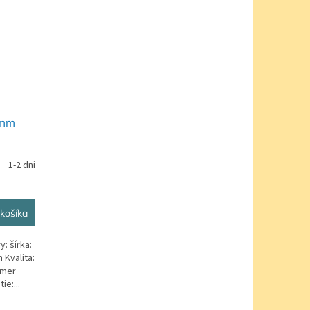
1mm
1-2 dni
košíka
: šírka:
Kvalita:
zmer
e:...