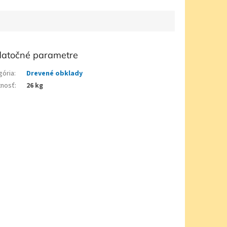
atočné parametre
gória
:
Drevené obklady
nosť
:
26 kg