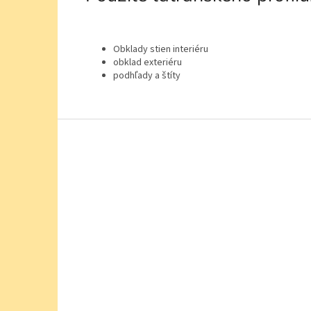
Obklady stien interiéru
obklad exteriéru
podhľady a štíty
Z
á
p
ä
t
i
e