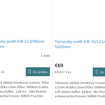
sky profil A/B 12,5/96mm
Tatransky profil A/B 15/12
mm
5000mm
1-4 dni
Priemerné
hodnotenie
€69
produktu
je
ová
Jednotková
1 ks
Do košíka
€8,63 / 1 ks
Do 
5,0
cena:
z
ký obklad Smrekový rozmery: šírka:
Tatranský obklad Smrekový rozmery
5
úbka:12mm Dĺžka: 3000mm Kvalita:
121mm Hrúbka:15mm Dĺžka: 5000mm 
hviezdičiek.
ra balíka: 2,88 m2 - 10ks Rozmer
A/B výmera balíka: 4,84m2 - 8ks Ro
perka Drevina: SMREK Použitie:...
vrátane perka Drevina: SMREK Použiti