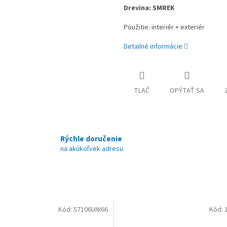
Drevina: SMREK
Použitie: interiér + exteriér
Detailné informácie
TLAČ
OPÝTAŤ SA
Rýchle doručenie
na akúkoľvek adresu
Kód:
57106UNI66
Kód: