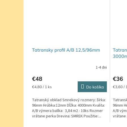
Tatransky profil A/B 12,5/96mm
Tatran
3000
1-4 dni
€48
€36
Jednotková
Jednotk
€4,80 / 1 ks
Do košíka
€3,60 / 
cena:
cena:
Tatranský obklad Smrekový rozmery: šírka:
Tatrans
96mm Hrúbka:12mm Dĺžka: 4000mm Kvalita:
96mm Hr
A/B výmera balíka: 3,84 m2 - 10ks Rozmer
A/B výme
vrátane perka Drevina: SMREK Použitie:...
vrátane 