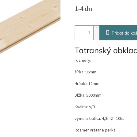
cena:
1-4 dni
Pridať do koš
Tatranský obkla
rozmery:
šírka: 96mm
Hrúbka:12mm
Dĺžka: 5000mm
Kvalita: A/B
výmera balíka: 4,8m2 - 10ks
Rozmer vrátane perka