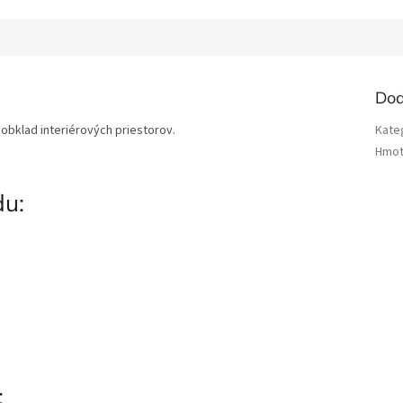
Dod
 obklad interiérových priestorov.
Kate
Hmot
du:
: