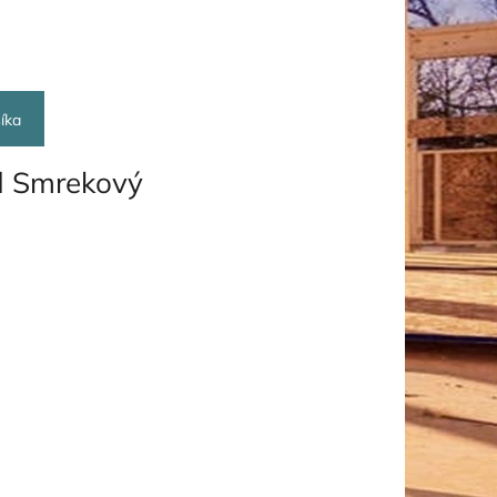
íka
d Smrekový