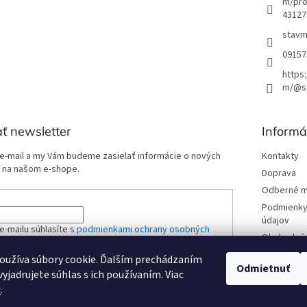
m/pro
43127
stavm
09157
https
m/@st
ť newsletter
Informá
 e-mail a my Vám budeme zasielať informácie o nových
Kontakty
 na našom e-shope.
Doprava
Odberné m
Podmienky
údajov
e-mailu súhlasíte s
podmienkami ochrany osobných
Obchodné 
oužíva súbory cookie. Ďalším prechádzaním
Odmietnuť
yjadrujete súhlas s ich používaním. Viac
ÁSIŤ SA
u
.