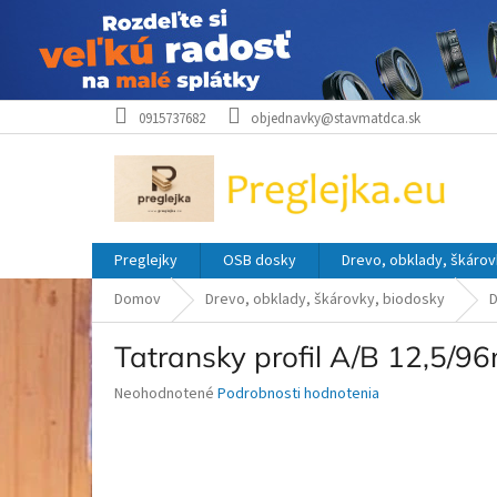
Prejsť
0915737682
objednavky@stavmatdca.sk
na
obsah
Preglejky
OSB dosky
Drevo, obklady, škárov
Domov
Drevo, obklady, škárovky, biodosky
D
Tatransky profil A/B 12,5
Priemerné
Neohodnotené
Podrobnosti hodnotenia
hodnotenie
produktu
je
0,0