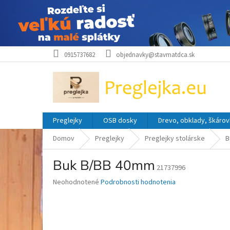
Prejsť
0915737682
objednavky@stavmatdca.sk
na
obsah
Preglejky
OSB dosky
Drevo, obklady, škárov
Domov
Preglejky
Preglejky stolárske
B
Buk B/BB 40mm
21737996
Priemerné
Neohodnotené
Podrobnosti hodnotenia
hodnotenie
produktu
je
0,0