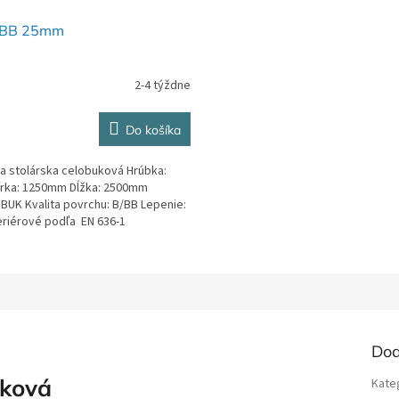
/BB 25mm
2-4 týždne
Do košíka
a stolárska celobuková Hrúbka:
rka: 1250mm Dĺžka: 2500mm
 BUK Kvalita povrchu: B/BB Lepenie:
teriérové podľa EN 636-1
Dod
uková
Kate