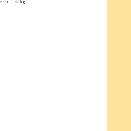
nosť
:
90 kg