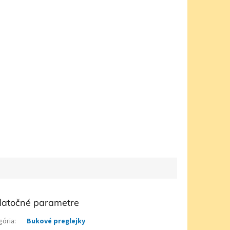
atočné parametre
gória
:
Bukové preglejky