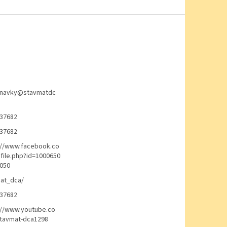
navky
@
stavmatdc
37682
37682
://www.facebook.co
file.php?id=1000650
050
at_dca/
37682
://www.youtube.co
avmat-dca1298