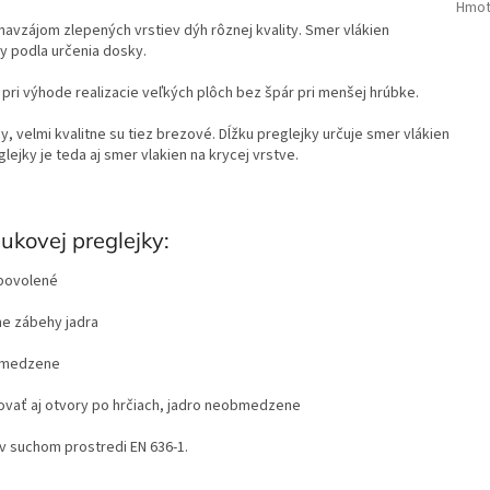
Hmot
avzájom zlepených vrstiev dýh rôznej kvality. Smer vlákien
ny podla určenia dosky.
pri výhode realizacie veľkých plôch bez špár pri menšej hrúbke.
 velmi kvalitne su tiez brezové. Dĺžku preglejky určuje smer vlákien
ky je teda aj smer vlakien na krycej vrstve.
ukovej preglejky:
 povolené
ne zábehy jadra
obmedzene
ovať aj otvory po hrčiach, jadro neobmedzene
 v suchom prostredi EN 636-1.