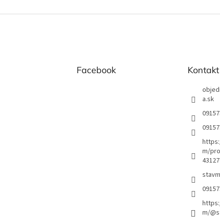
Facebook
Kontakt
objed
a.sk
09157
09157
https
m/pro
43127
stavm
09157
https
m/@st