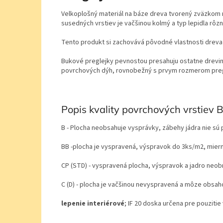
Velkoplošný materiál na báze dreva tvorený zväzkom n
susedných vrstiev je vačšinou kolmý a typ lepidla rôz
Tento produkt si zachovává pôvodné vlastnosti dreva 
Bukové preglejky pevnostou presahuju ostatne dreviny,
povrchových dýh, rovnobežný s prvym rozmerom preglej
Popis kvality povrchových vrstiev B
B - Plocha neobsahuje vysprávky, zábehy jádra nie sú
BB -plocha je vyspravená, výspravok do 3ks/m2, mier
CP (STD) - vyspravená plocha, výspravok a jadro ne
C (D) - plocha je vačšinou nevyspravená a môze obsah
lepenie interiérové
; IF 20 doska určena pre pouzitie