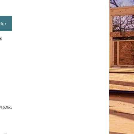
íka
á
N 636-1