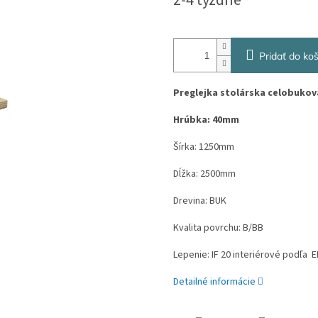
2-4 týždne
cena:
Pridať do koš
Preglejka stolárska celobukov
Hrúbka: 40mm
Šírka: 1250mm
Dĺžka: 2500mm
Drevina: BUK
Kvalita povrchu: B/BB
Lepenie: IF 20 interiérové podľa E
Detailné informácie