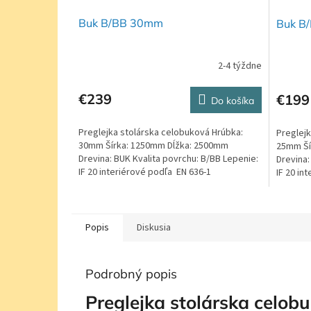
Buk B/BB 30mm
Buk B
2-4 týždne
€239
€199
Do košíka
Preglejka stolárska celobuková Hrúbka:
Preglejk
30mm Šírka: 1250mm Dĺžka: 2500mm
25mm Ší
Drevina: BUK Kvalita povrchu: B/BB Lepenie:
Drevina:
IF 20 interiérové podľa EN 636-1
IF 20 in
Popis
Diskusia
Podrobný popis
Preglejka stolárska celob