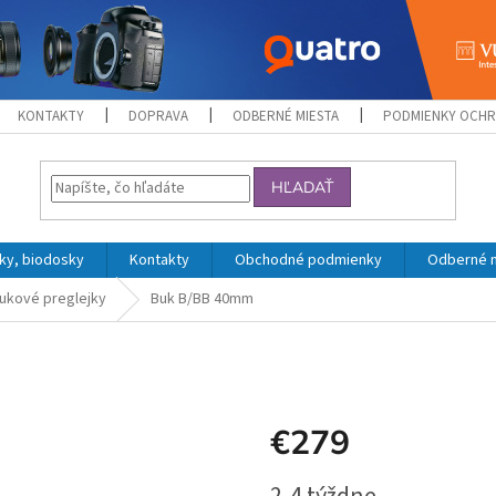
KONTAKTY
DOPRAVA
ODBERNÉ MIESTA
PODMIENKY OCHR
HĽADAŤ
ky, biodosky
Kontakty
Obchodné podmienky
Odberné 
ukové preglejky
Buk B/BB 40mm
€279
Jednotková