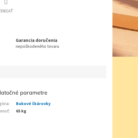
ZDIEĽAŤ
Garancia doručenia
nepoškodeného tovaru
atočné parametre
gória
:
Bukové škárovky
nosť
:
65 kg