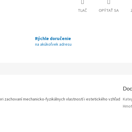
TLAČ
OPÝTAŤ SA
Rýchle doručenie
na akúkoľvek adresu
Dod
i zachovaní mechanicko-fyzikálnych vlastností i estetického vzhľad
Kate
Hmot