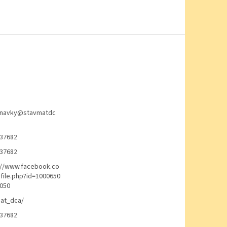
navky
@
stavmatdc
37682
37682
://www.facebook.co
file.php?id=1000650
050
at_dca/
37682