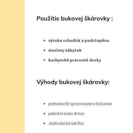
Použitie bukovej škárovky :
výroba schodísk a podstupňou
masívny nábytok
kuchynské pracovné dosky
Výhody bukovej škárovky:
jednoduché spracovanie a brúsenie
pekná kresba dreva
Jednoduchá údržba