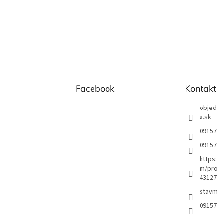
Facebook
Kontakt
objed
a.sk
09157
09157
https
m/pro
43127
stavm
09157