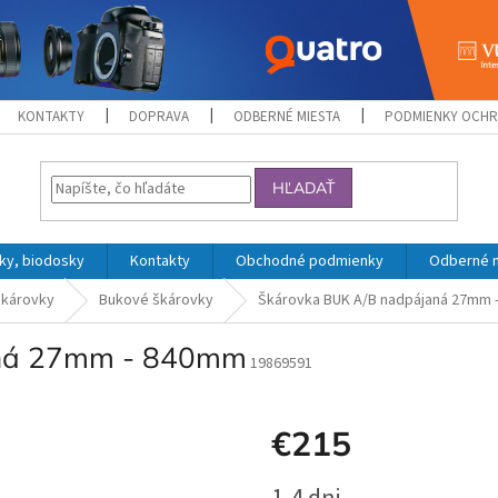
KONTAKTY
DOPRAVA
ODBERNÉ MIESTA
PODMIENKY OCHR
HĽADAŤ
ky, biodosky
Kontakty
Obchodné podmienky
Odberné 
károvky
Bukové škárovky
Škárovka BUK A/B nadpájaná 27mm 
aná 27mm - 840mm
19869591
€215
Jednotková