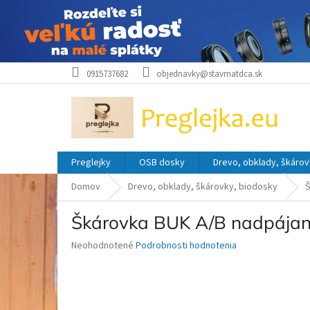
Prejsť
0915737682
objednavky@stavmatdca.sk
na
obsah
Preglejky
OSB dosky
Drevo, obklady, škárov
Domov
Drevo, obklady, škárovky, biodosky
Š
Škárovka BUK A/B nadpáj
Priemerné
Neohodnotené
Podrobnosti hodnotenia
hodnotenie
produktu
je
0,0