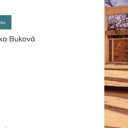
íka
vka Buková