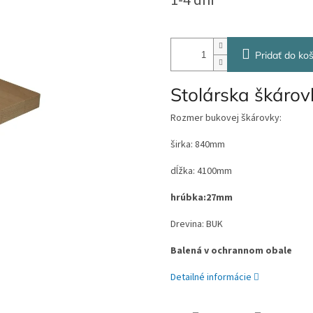
1-4 dni
cena:
Pridať do koš
Stolárska škáro
Rozmer bukovej škárovky:
širka: 840mm
dĺžka: 4100mm
hrúbka:27mm
Drevina: BUK
Balená v ochrannom obale
Detailné informácie