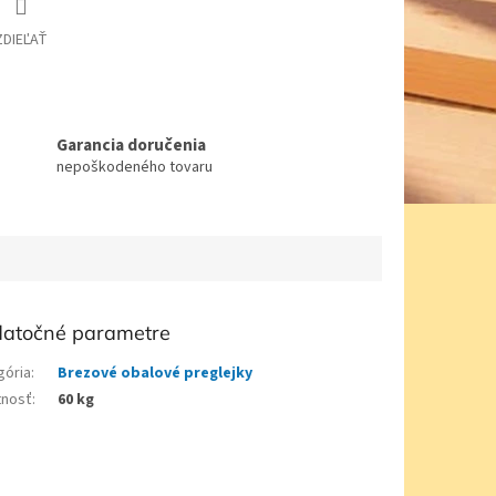
ZDIEĽAŤ
Garancia doručenia
nepoškodeného tovaru
atočné parametre
gória
:
Brezové obalové preglejky
nosť
:
60 kg