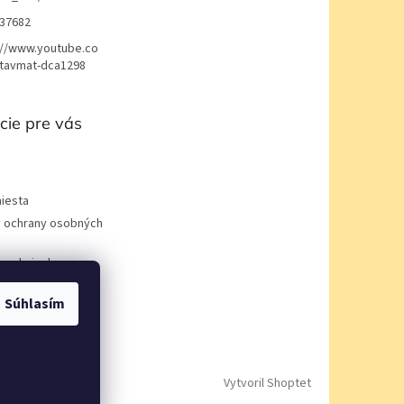
37682
://www.youtube.co
avmat-dca1298
cie pre vás
iesta
 ochrany osobných
podmienky
Súhlasím
Vytvoril Shoptet