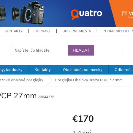
KONTAKTY
DOPRAVA
ODBERNÉ MIESTA
PODMIENKY OCHR
HĽADAŤ
ky, biodosky
Kontakty
Obchodné podmienky
Odberné 
ezové obalové preglejky
Preglejka Obalová Breza BB/CP 27mm
B/CP 27mm
20644276
€170
Jednotková