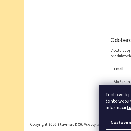
Odobera
Vložte svoj
produktoch
Email
Vložením 
údajov
Tento web p
tohto webu v
PRIHL
informácií
t
Nastaven
Copyright 2026
Stavmat DCA
. Všetky práva vyhradené.