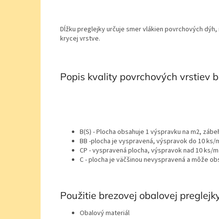
Dĺžku preglejky určuje smer vlákien povrchových dýh,
krycej vrstve.
Popis kvality povrchových vrstiev b
B(S) - Plocha obsahuje 1 výspravku na m2, zábeh
BB -plocha je vyspravená, výspravok do 10 ks/
CP - vyspravená plocha, výspravok nad 10 ks/
C - plocha je väčšinou nevyspravená a môže ob
Použitie brezovej obalovej preglejky
Obalový materiál