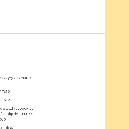
navky
@
stavmatdc
37682
37682
://www.facebook.co
file.php?id=1000650
050
at_dca/