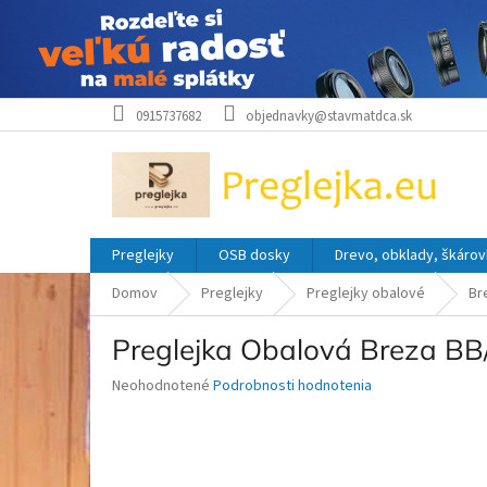
Prejsť
0915737682
objednavky@stavmatdca.sk
na
obsah
Preglejky
OSB dosky
Drevo, obklady, škárov
Domov
Preglejky
Preglejky obalové
Br
Preglejka Obalová Breza B
Priemerné
Neohodnotené
Podrobnosti hodnotenia
hodnotenie
produktu
je
0,0