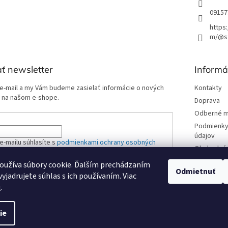
09157
https
m/@st
ť newsletter
Informá
 e-mail a my Vám budeme zasielať informácie o nových
Kontakty
 na našom e-shope.
Doprava
Odberné m
Podmienky
údajov
e-mailu súhlasíte s
podmienkami ochrany osobných
Obchodné 
oužíva súbory cookie. Ďalším prechádzaním
Odmietnuť
yjadrujete súhlas s ich používaním. Viac
ÁSIŤ SA
u
.
ie