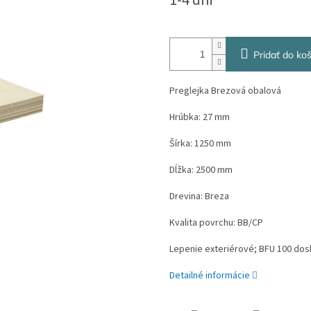
1-4 dni
cena:
Pridať do koš
Preglejka Brezová obalová
Hrúbka: 27 mm
Šírka: 1250 mm
Dĺžka: 2500 mm
Drevina: Breza
Kvalita povrchu: BB/CP
Lepenie exteriérové; BFU 100 dosk
Detailné informácie