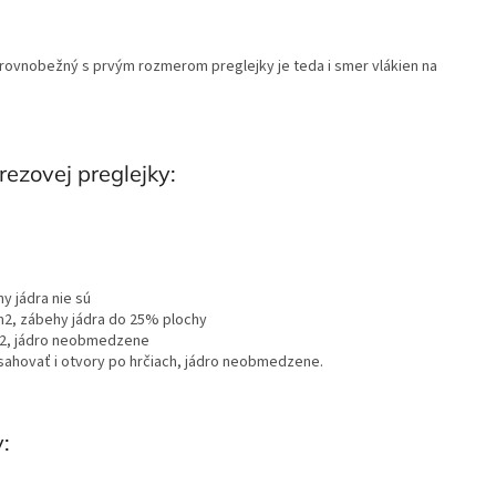
 rovnobežný s prvým rozmerom preglejky je teda i smer vlákien na
rezovej preglejky:
y jádra nie sú
m2, zábehy jádra do 25% plochy
m2, jádro neobmedzene
sahovať i otvory po hrčiach, jádro neobmedzene.
: