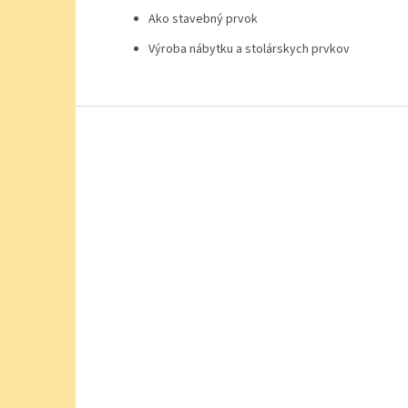
Ako stavebný prvok
Výroba nábytku a stolárskych prvkov
Z
á
p
ä
t
i
e