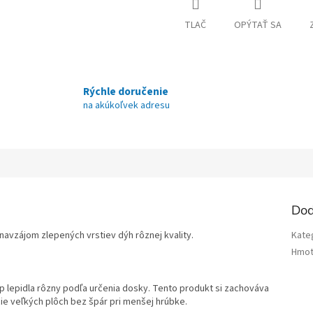
TLAČ
OPÝTAŤ SA
Rýchle doručenie
na akúkoľvek adresu
Dod
avzájom zlepených vrstiev dýh rôznej kvality.
Kate
Hmot
p lepidla rôzny podľa určenia dosky. Tento produkt si zachováva
ie veľkých plôch bez špár pri menšej hrúbke.