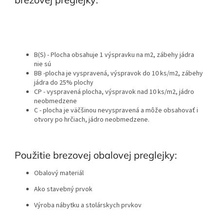
B(S) - Plocha obsahuje 1 výspravku na m2, zábehy jádra
nie sú
BB -plocha je vyspravená, výspravok do 10 ks/m2, zábehy
jádra do 25% plochy
CP - vyspravená plocha, výspravok nad 10 ks/m2, jádro
neobmedzene
C - plocha je väčšinou nevyspravená a môže obsahovať i
otvory po hrčiach, jádro neobmedzene.
Použitie brezovej obalovej preglejky:
Obalový materiál
Ako stavebný prvok
Výroba nábytku a stolárskych prvkov