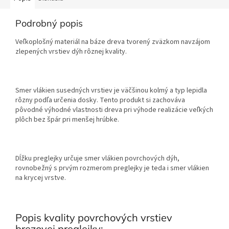
Podrobný popis
Veľkoplošný materiál na báze dreva tvorený zväzkom navzájom
zlepených vrstiev dýh rôznej kvality.
Smer vlákien susedných vrstiev je väčšinou kolmý a typ lepidla
rôzny podľa určenia dosky. Tento produkt si zachováva
pôvodné výhodné vlastnosti dreva pri výhode realizácie veľkých
plôch bez špár pri menšej hrúbke.
Dĺžku preglejky určuje smer vlákien povrchových dýh,
rovnobežný s prvým rozmerom preglejky je teda i smer vlákien
na krycej vrstve.
Popis kvality povrchových vrstiev
brezovej preglejky: