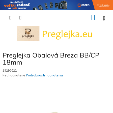
Prejsť
NÁKU
na
obsah
KOŠÍK
Preglejka Obalová Breza BB/CP
18mm
18296622
Priemerné
Neohodnotené
Podrobnosti hodnotenia
hodnotenie
produktu
je
0,0
z
5
hviezdičiek.