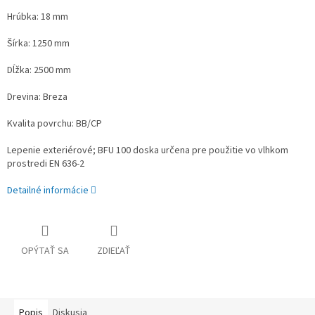
Hrúbka: 18 mm
Šírka: 1250 mm
Dĺžka: 2500 mm
Drevina: Breza
Kvalita povrchu: BB/CP
Lepenie exteriérové; BFU 100 doska určena pre použitie vo vlhkom
prostredi EN 636-2
Detailné informácie
OPÝTAŤ SA
ZDIEĽAŤ
Popis
Diskusia