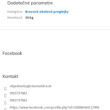
Dodatočné parametre
Kategória
:
Brezové obalové preglejky
Hmotnosť
:
36 kg
Z
á
p
ä
t
Facebook
i
e
Kontakt
objednavky
@
stavmatdca.sk
0915737682
0915737682
https://www.facebook.com/profile.php?id=100065043127050